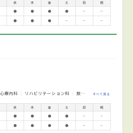
水
木
金
土
日
祝
●
●
●
●
－
－
●
●
●
－
－
－
心療内科
リハビリテーション科
放射線科
すべて見る
水
木
金
土
日
祝
●
●
●
●
－
－
●
●
●
●
－
－