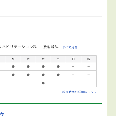
リハビリテーション科
放射線科
すべて見る
水
木
金
土
日
祝
●
●
●
●
－
－
●
●
●
●
－
－
－
－
●
－
－
－
診療時間の詳細はこちら
ク