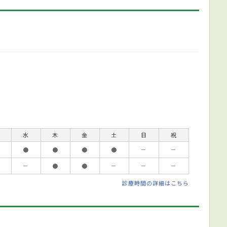
水
木
金
土
日
祝
●
●
●
●
－
－
－
●
●
－
－
－
診療時間の詳細はこちら