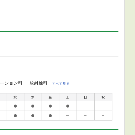
テーション科
放射線科
すべて見る
水
木
金
土
日
祝
●
●
●
●
－
－
●
●
●
－
－
－