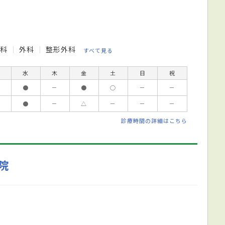
内科
外科
整形外科
すべて見る
水
木
金
土
日
祝
●
－
●
○
－
－
●
－
△
－
－
－
診療時間の詳細はこちら
院