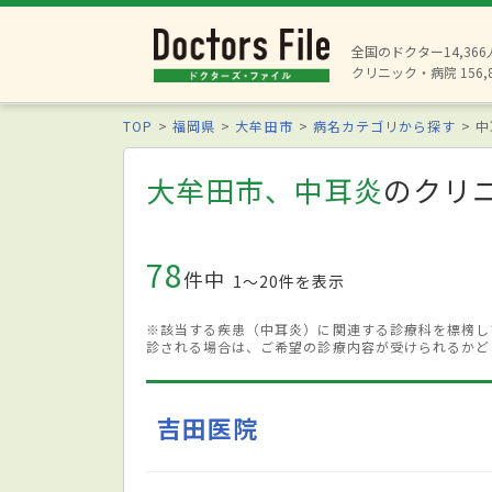
全国のドクター14,36
クリニック・病院 156,
TOP
福岡県
大牟田市
病名カテゴリから探す
中
大牟田市、中耳炎
のクリ
78
件中
1〜20件を表示
※該当する疾患（中耳炎）に関連する診療科を標榜し
診される場合は、ご希望の診療内容が受けられるかど
吉田医院