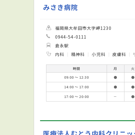
みさき病院
福岡県大牟田市大字岬1230
0944-54-0111
倉永駅
内科
精神科
小児科
皮膚科
時間
月
火
09:00 ～ 12:30
●
●
14:00 ～ 17:00
●
●
17:00 ～ 20:00
－
●
医療法人むとう内科クリニッ