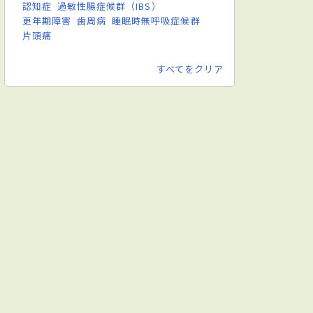
認知症
過敏性腸症候群（IBS）
更年期障害
歯周病
睡眠時無呼吸症候群
片頭痛
すべてをクリア