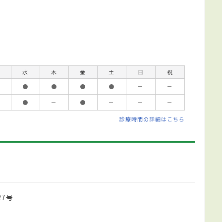
水
木
金
土
日
祝
●
●
●
●
－
－
●
－
●
－
－
－
診療時間の詳細はこちら
7号