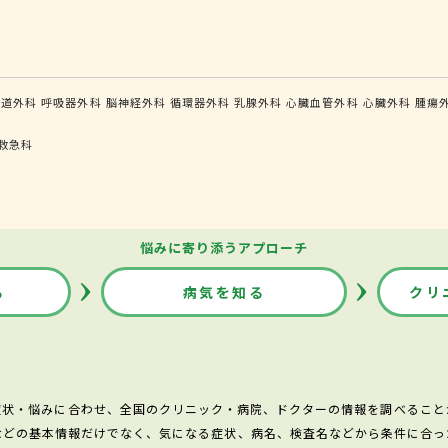
食道外科
呼吸器外科
脳神経外科
循環器外科
乳腺外科
心臓血管外科
心臓外科
腫瘍
救急科
悩みに寄り添うアプローチ
る
病気を知る
クリ
症状・悩みに合わせ、全国のクリニック・病院、ドクターの情報を調べること
などの基本情報だけでなく、気になる症状、病名、検査名などから条件に合っ