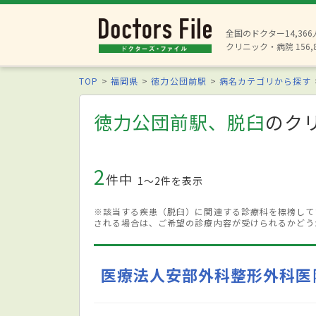
全国のドクター14,36
クリニック・病院 156,
TOP
福岡県
徳力公団前駅
病名カテゴリから探す
徳力公団前駅、脱臼
のク
2
件中
1〜2件を表示
※該当する疾患（脱臼）に関連する診療科を標榜して
される場合は、ご希望の診療内容が受けられるかどう
医療法人安部外科整形外科医