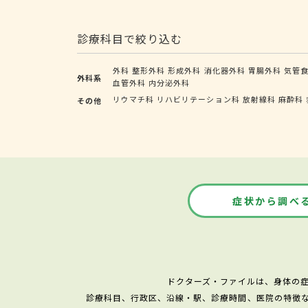
診療科目で絞り込む
外科
整形外科
形成外科
消化器外科
胃腸外科
気管
外科系
血管外科
内分泌外科
リウマチ科
リハビリテーション科
放射線科
麻酔科
その他
症状から調べ
ドクターズ・ファイルは、身体の
診療科目、行政区、沿線・駅、診療時間、医院の特徴