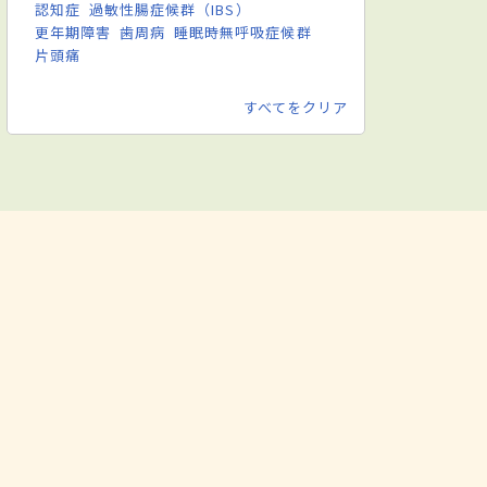
認知症
過敏性腸症候群（IBS）
更年期障害
歯周病
睡眠時無呼吸症候群
片頭痛
すべてをクリア