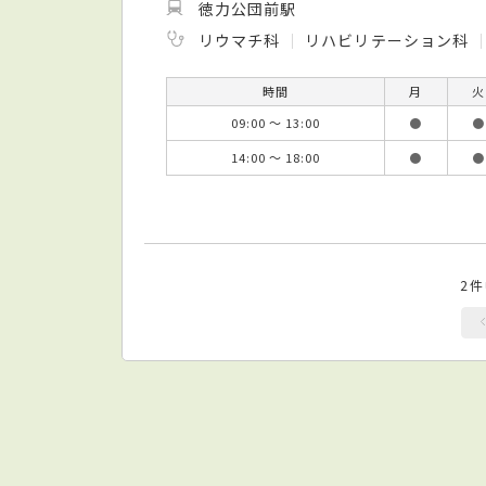
徳力公団前駅
リウマチ科
リハビリテーション科
時間
月
火
09:00 ～ 13:00
●
●
14:00 ～ 18:00
●
●
2