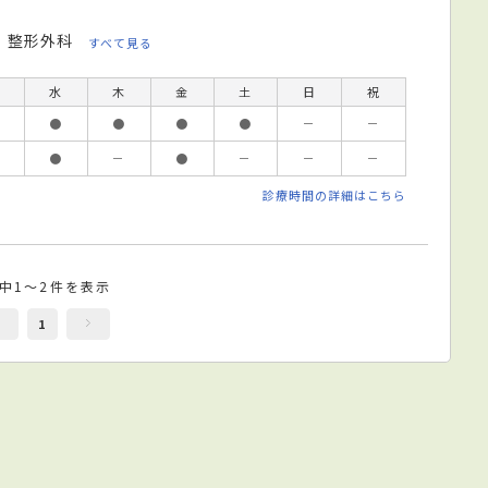
整形外科
すべて見る
水
木
金
土
日
祝
●
●
●
●
－
－
●
－
●
－
－
－
診療時間の詳細はこちら
件中1～2件を表示
1