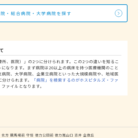
病院・総合病院・大学病院を探す
て
療所、医院）」の2つに分けられます。この2つの違いを知るこ
うになります。まず病院は20以上の病床を持つ医療機関のこと
立病院、大学病院、企業立病院といった大規模病院や、地域医
に分けられます。
「病院」を検索するのがホスピタルズ・ファ
・ファイルとなります。
野
北方
競馬場前
守恒
徳力公団前
徳力嵐山口
志井
企救丘