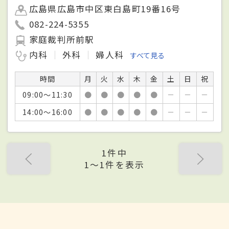
広島県広島市中区東白島町19番16号
082-224-5355
家庭裁判所前駅
内科
外科
婦人科
すべて見る
時間
月
火
水
木
金
土
日
祝
09:00～11:30
●
●
●
●
●
－
－
－
14:00～16:00
●
●
●
●
●
－
－
－
1件中
1〜1件を表示