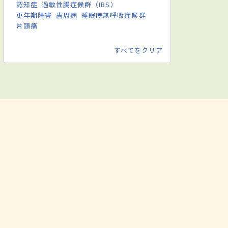
認知症
過敏性腸症候群（IBS）
更年期障害
歯周病
睡眠時無呼吸症候群
片頭痛
すべてをクリア