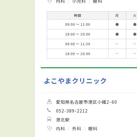
内科
小児科
眼科
時間
月
火
09:00 ～ 11:00
●
●
18:00 ～ 20:00
●
●
09:00 ～ 11:30
－
－
18:00 ～ 20:00
－
－
よこやまクリニック
愛知県名古屋市港区小碓2-60
052-389-2212
港北駅
内科
外科
眼科