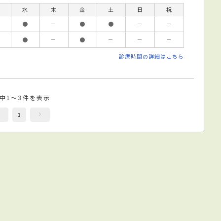
水
木
金
土
日
祝
●
－
●
●
－
－
●
－
●
－
－
－
診療時間の詳細はこちら
件中1～3件を表示
1