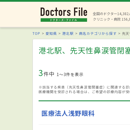
全国のドクター14,38
クリニック・病院 156,
TOP
愛知県
港北駅
病名カテゴリから探す
先天
港北駅、先天性鼻涙管閉
3
件中
1〜3件を表示
※該当する疾患（先天性鼻涙管閉塞症）に関連する診
医療機関を受診される場合は、ご希望の診療内容が受
医療法人浅野眼科