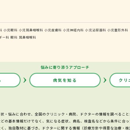
科
小児眼科
小児耳鼻咽喉科
小児皮膚科
小児神経内科
小児泌尿器科
小児整形外科
ギー科
眼科
耳鼻咽喉科
悩みに寄り添うアプローチ
る
病気を知る
クリ
症状・悩みに合わせ、全国のクリニック・病院、ドクターの情報を調べること
などの基本情報だけでなく、気になる症状、病名、検査名などから条件に合っ
なく、独自取材に基づき、ドクターに関する情報（診療方針や得意な治療・検