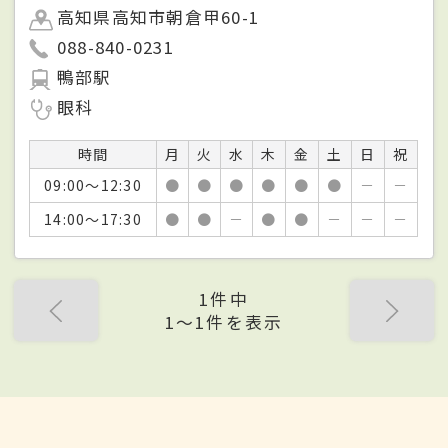
高知県高知市朝倉甲60-1
088-840-0231
鴨部駅
眼科
時間
月
火
水
木
金
土
日
祝
09:00～12:30
●
●
●
●
●
●
－
－
14:00～17:30
●
●
－
●
●
－
－
－
1件中
1〜1件を表示