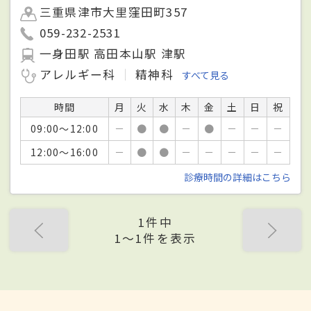
三重県津市大里窪田町357
059-232-2531
一身田駅 高田本山駅 津駅
アレルギー科
精神科
すべて見る
時間
月
火
水
木
金
土
日
祝
09:00～12:00
－
●
●
－
●
－
－
－
12:00～16:00
－
●
●
－
－
－
－
－
診療時間の詳細はこちら
1件中
1〜1件を表示