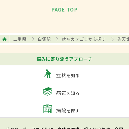
PAGE TOP
三重県
白塚駅
病名カテゴリから探す
先天
悩みに寄り添うアプローチ
症状
を知る
病気
を知る
病院
を探す
ドクターズ・ファイルは、身体の症状・悩みに合わせ、全国