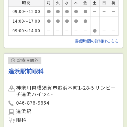
時間
月
火
水
木
金
土
日
祝
09:00～12:00
●
●
●
●
●
－
－
－
14:00～17:00
●
●
●
●
●
－
－
－
09:00～14:00
－
－
－
－
－
●
－
－
診療時間の詳細はこちら
診療時間外
追浜駅前眼科
神奈川県横須賀市追浜本町1-28-5 サンビー
チ追浜ハイツ4F
046-876-9664
追浜駅
眼科