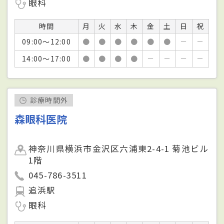
眼科
時間
月
火
水
木
金
土
日
祝
09:00～12:00
●
●
●
●
●
●
－
－
14:00～17:00
●
●
●
●
－
－
－
－
診療時間外
森眼科医院
神奈川県横浜市金沢区六浦東2-4-1 菊池ビル
1階
045-786-3511
追浜駅
眼科