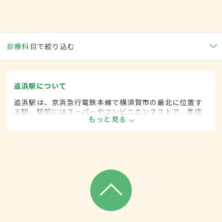
診療科目
で絞り込む
追浜駅について
追浜駅は、京浜急行電鉄本線で横須賀市の最北に位置す
る駅。駅前にはスーパーやコンビニエンスストア、書店
もっと見る
などが一通りそろっており、商店街も充実。多くの企業
の事業所や研究所も置かれている。鷹取山、夏島貝塚と
いった名所も近い。