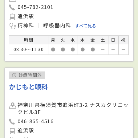
045-782-2101
追浜駅
精神科
呼吸器内科
すべて見る
時間
月
火
水
木
金
土
日
祝
08:30～11:30
●
●
●
●
●
－
－
－
診療時間外
かじもと眼科
神奈川県横須賀市追浜町3-2 ナスカクリニッ
クビル3F
046-865-4516
追浜駅