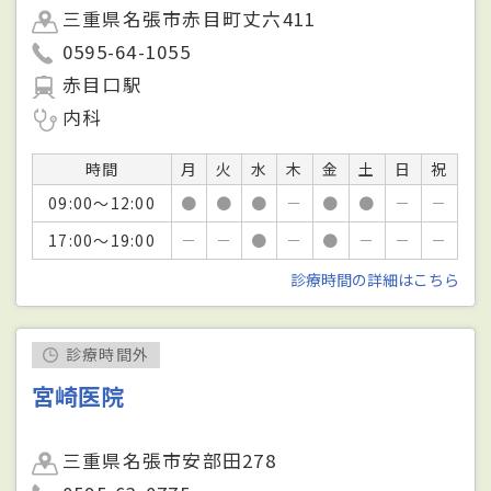
三重県名張市赤目町丈六411
0595-64-1055
赤目口駅
内科
時間
月
火
水
木
金
土
日
祝
09:00～12:00
●
●
●
－
●
●
－
－
17:00～19:00
－
－
●
－
●
－
－
－
診療時間の詳細はこちら
診療時間外
宮崎医院
三重県名張市安部田278