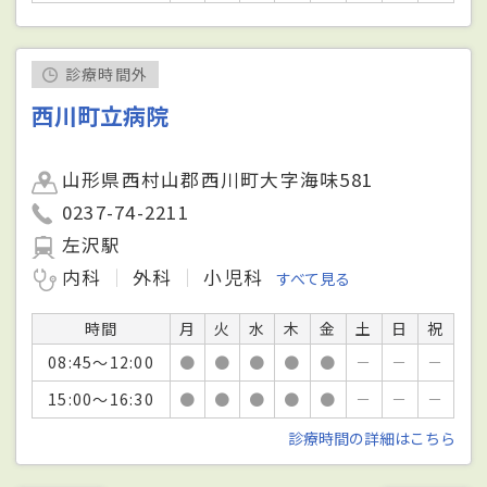
診療時間外
西川町立病院
山形県西村山郡西川町大字海味581
0237-74-2211
左沢駅
内科
外科
小児科
すべて見る
時間
月
火
水
木
金
土
日
祝
08:45～12:00
●
●
●
●
●
－
－
－
15:00～16:30
●
●
●
●
●
－
－
－
診療時間の詳細はこちら