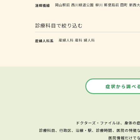
岡山駅前
西川緑道公園
柳川
郵便局前
田町
新西
清輝橋線
診療科目で絞り込む
産婦人科
産科
婦人科
産婦人科系
症状から調べ
ドクターズ・ファイルは、身体の
診療科目、行政区、沿線・駅、診療時間、医院の特徴
医院情報だけで