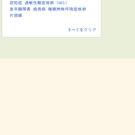
認知症
過敏性腸症候群（IBS）
更年期障害
歯周病
睡眠時無呼吸症候群
片頭痛
すべてをクリア