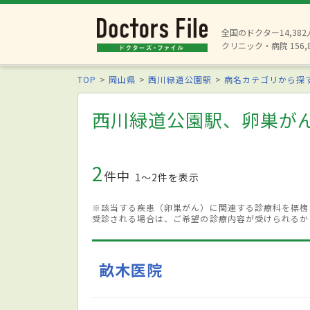
全国のドクター14,38
クリニック・病院 156,
TOP
岡山県
西川緑道公園駅
病名カテゴリから探
西川緑道公園駅、卵巣が
2
件中
1〜2件を表示
※該当する疾患（卵巣がん）に関連する診療科を標榜
受診される場合は、ご希望の診療内容が受けられるか
畝木医院