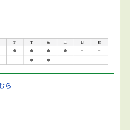
水
木
金
土
日
祝
●
●
●
●
－
－
－
●
●
－
－
－
むら
F