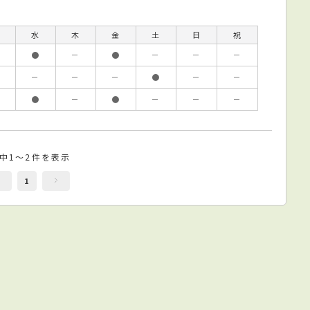
水
木
金
土
日
祝
●
－
●
－
－
－
－
－
－
●
－
－
●
－
●
－
－
－
件中1～2件を表示
1