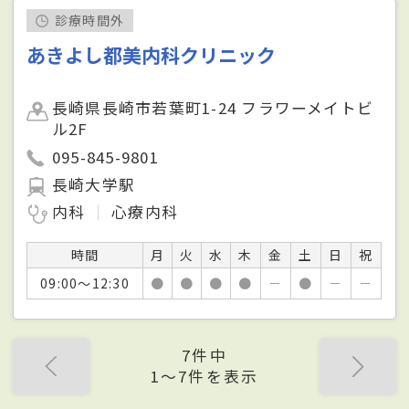
診療時間外
あきよし都美内科クリニック
長崎県長崎市若葉町1-24 フラワーメイトビ
ル2F
095-845-9801
長崎大学駅
内科
心療内科
時間
月
火
水
木
金
土
日
祝
09:00～12:30
●
●
●
●
－
●
－
－
7件中
1〜7件を表示