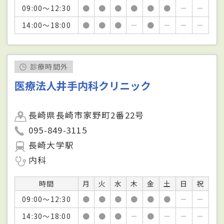
09:00～12:30
●
●
●
●
●
●
－
－
14:00～18:00
●
●
●
－
●
－
－
－
診療時間外
医療法人井手内科クリニック
長崎県長崎市家野町2番22号
095-849-3115
長崎大学駅
内科
時間
月
火
水
木
金
土
日
祝
09:00～12:30
●
●
●
●
●
●
－
－
14:30～18:00
●
●
●
－
●
－
－
－