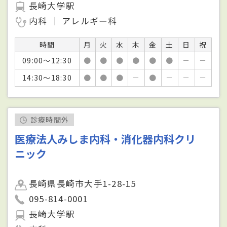
長崎大学駅
内科
アレルギー科
時間
月
火
水
木
金
土
日
祝
09:00～12:30
●
●
●
●
●
●
－
－
14:30～18:30
●
●
●
－
●
－
－
－
診療時間外
医療法人みしま内科・消化器内科クリ
ニック
長崎県長崎市大手1-28-15
095-814-0001
長崎大学駅