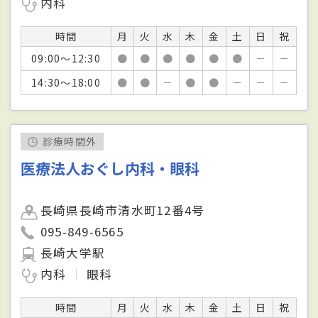
内科
時間
月
火
水
木
金
土
日
祝
09:00～12:30
●
●
●
●
●
●
－
－
14:30～18:00
●
●
－
●
●
－
－
－
診療時間外
医療法人おぐし内科・眼科
長崎県長崎市清水町12番4号
095-849-6565
長崎大学駅
内科
眼科
時間
月
火
水
木
金
土
日
祝