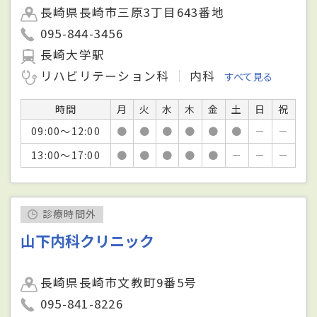
長崎県長崎市三原3丁目643番地
095-844-3456
長崎大学駅
リハビリテーション科
内科
すべて見る
時間
月
火
水
木
金
土
日
祝
09:00～12:00
●
●
●
●
●
●
－
－
13:00～17:00
●
●
●
●
●
－
－
－
診療時間外
山下内科クリニック
長崎県長崎市文教町9番5号
095-841-8226