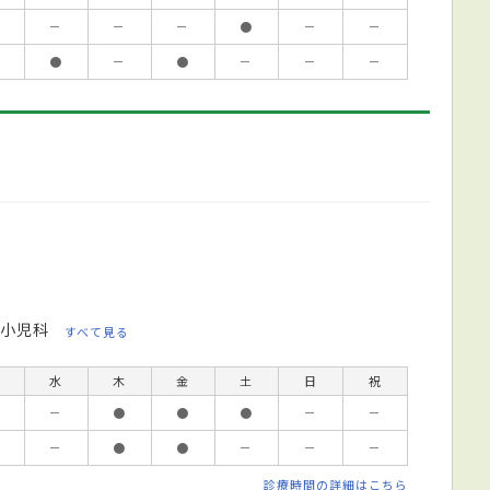
－
－
－
●
－
－
●
－
●
－
－
－
小児科
すべて見る
水
木
金
土
日
祝
－
●
●
●
－
－
－
●
●
－
－
－
診療時間の詳細はこちら