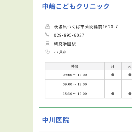
中嶋こどもクリニック
茨城県つくば市苅間篠前1620-7
029-895-6027
研究学園駅
小児科
時間
月
火
09:00 ～ 12:00
●
●
09:00 ～ 13:00
－
－
15:30 ～ 19:00
●
●
中川医院