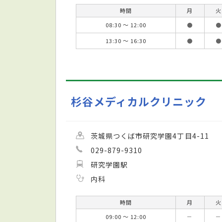
時間
月
火
08:30 ～ 12:00
●
●
13:30 ～ 16:30
●
●
杉谷メディカルクリニック
茨城県つくば市研究学園4丁目4-11
029-879-9310
研究学園駅
内科
時間
月
火
09:00 ～ 12:00
－
－