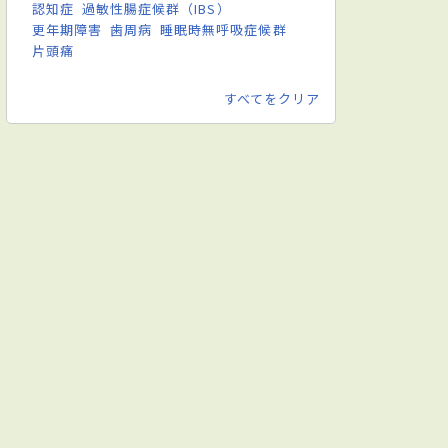
認知症
過敏性腸症候群（IBS）
更年期障害
歯周病
睡眠時無呼吸症候群
片頭痛
すべてをクリア