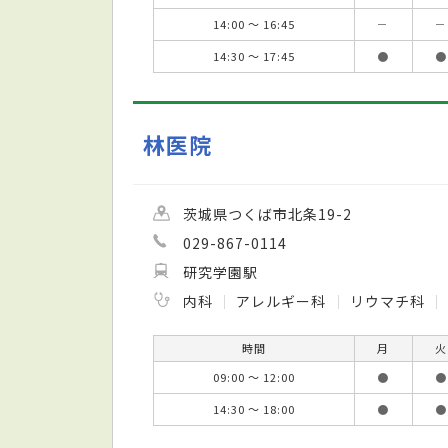
14:00 ～ 16:45
－
－
14:30 ～ 17:45
●
●
林医院
茨城県つくば市北条19-2
029-867-0114
研究学園駅
内科
アレルギー科
リウマチ科
時間
月
火
09:00 ～ 12:00
●
●
14:30 ～ 18:00
●
●