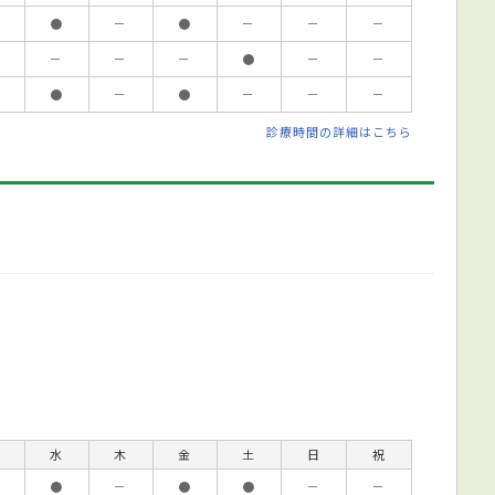
●
－
●
－
－
－
－
－
－
●
－
－
●
－
●
－
－
－
診療時間の詳細はこちら
水
木
金
土
日
祝
●
－
●
●
－
－