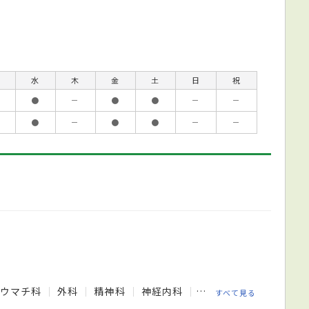
水
木
金
土
日
祝
●
－
●
●
－
－
●
－
●
●
－
－
リウマチ科
外科
精神科
神経内科
脳神経外科
呼吸器
すべて見る