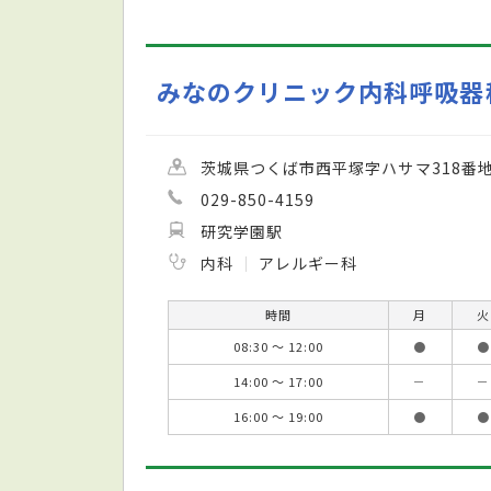
みなのクリニック内科呼吸器
茨城県つくば市西平塚字ハサマ318番地
029-850-4159
研究学園駅
内科
アレルギー科
時間
月
火
08:30 ～ 12:00
●
●
14:00 ～ 17:00
－
－
16:00 ～ 19:00
●
●