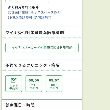
よく利用される条件
女性医師在籍
キッズスペースあり
19時以降診療可
訪問診療可
マイナ受付対応可能な医療機関
マイナンバーカードの健康保険証利用可能
予約できるクリニック・病院
08/06
08/07
今日
明日
ネット
予約可
予約可
予約可
外科
腎臓内科
心臓血管外科
小児科
整形外科
形成外
診療曜日・時間