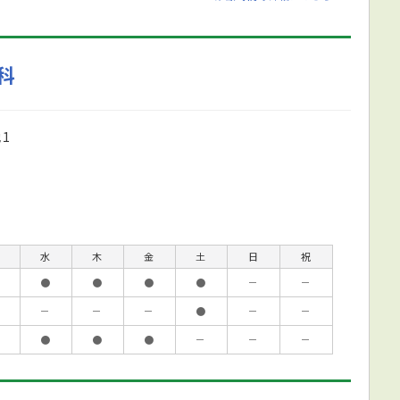
科
1
水
木
金
土
日
祝
●
●
●
●
－
－
－
－
－
●
－
－
●
●
●
－
－
－