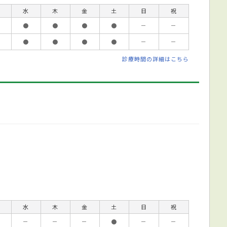
水
木
金
土
日
祝
●
●
●
●
－
－
●
●
●
●
－
－
診療時間の詳細はこちら
水
木
金
土
日
祝
－
－
－
●
－
－