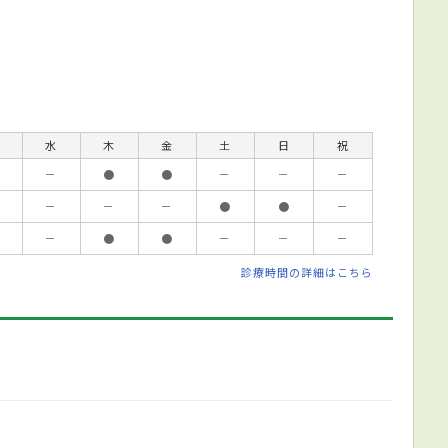
水
木
金
土
日
祝
－
●
●
－
－
－
－
－
－
●
●
－
－
●
●
－
－
－
診療時間の詳細はこちら