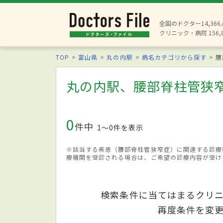
全国のドクター14,36
クリニック・病院 156,
TOP
富山県
丸の内駅
病名カテゴリから探す
腰
丸の内駅、腰部脊柱管狭
0
件中
1〜0件を表示
※該当する疾患（腰部脊柱管狭窄症）に関連する診療
療機関を受診される場合は、ご希望の診療内容が受け
検索条件に当てはまるクリ
再度条件を変