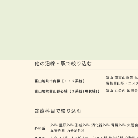
他の沿線・駅で絞り込む
富山
南富山駅前
富山地鉄市内線【１・２系統】
電鉄富山駅・エス
富山
丸の内
国際
富山地鉄富山都心線【３系統(環状線)】
診療科目で絞り込む
外科
整形外科
形成外科
消化器外科
胃腸外科
気管
外科系
血管外科
内分泌外科
リウマチ科
リハビリテーション科
放射線科
麻酔科