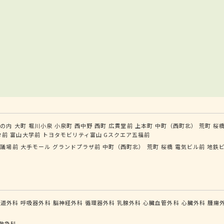
丸の内
大町
堀川小泉
小泉町
西中野
西町
広貫堂前
上本町
中町（西町北）
荒町
桜
タ前
富山大学前
トヨタモビリティ富山 Gスクエア五福前
会議場前
大手モール
グランドプラザ前
中町（西町北）
荒町
桜橋
電気ビル前
地鉄
食道外科
呼吸器外科
脳神経外科
循環器外科
乳腺外科
心臓血管外科
心臓外科
腫瘍
救急科