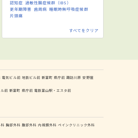
認知症
過敏性腸症候群（IBS）
更年期障害
歯周病
睡眠時無呼吸症候群
片頭痛
すべてをクリア
橋
電気ビル前
地鉄ビル前
新富町
県庁前
諏訪川原
安野屋
ビル前
新富町
県庁前
電鉄富山駅・エスタ前
外科
胸部外科
腹部外科
内視鏡外科
ペインクリニック外科