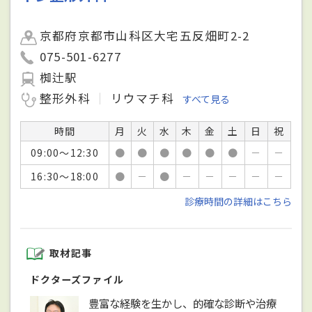
京都府京都市山科区大宅五反畑町2-2
075-501-6277
椥辻駅
整形外科
リウマチ科
すべて見る
時間
月
火
水
木
金
土
日
祝
09:00～12:30
●
●
●
●
●
●
－
－
16:30～18:00
●
－
●
－
－
－
－
－
診療時間の詳細はこちら
取材記事
ドクターズファイル
豊富な経験を生かし、的確な診断や治療