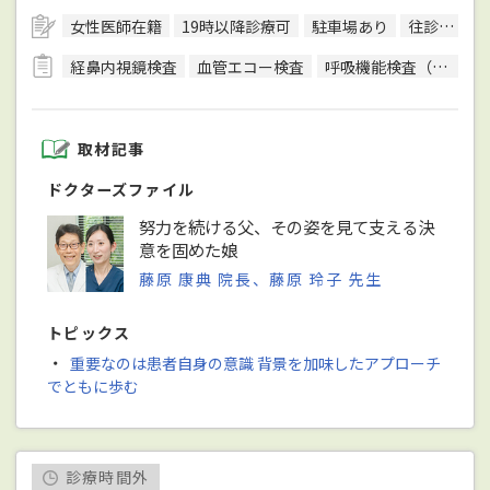
女性医師在籍
19時以降診療可
駐車場あり
往診可
訪
経鼻内視鏡検査
血管エコー検査
呼吸機能検査（スパイロメトリー）
取材記事
ドクターズファイル
努力を続ける父、その姿を見て支える決
意を固めた娘
藤原 康典 院長、藤原 玲子 先生
トピックス
・
重要なのは患者自身の意識 背景を加味したアプローチ
でともに歩む
診療時間外