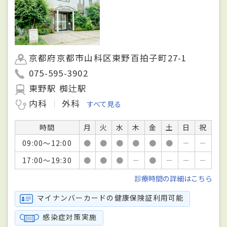
京都府京都市山科区東野百拍子町27-1
075-595-3902
東野駅 椥辻駅
内科
外科
すべて見る
時間
月
火
水
木
金
土
日
祝
09:00～12:00
●
●
●
●
●
●
－
－
17:00～19:30
●
●
●
－
●
－
－
－
診療時間の詳細はこちら
マイナンバーカードの健康保険証利用可能
感染症対策実施