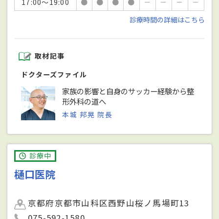
17:00～19:00
●
●
●
●
－
－
－
－
診療時間の詳細はこちら
取材記事
ドクターズファイル
家族の影響と自身のサッカー経験から整
形外科の道へ
本城 邦晃 院長
診療中
樋口医院
京都府京都市山科区西野山桜ノ馬場町13
075-592-1580