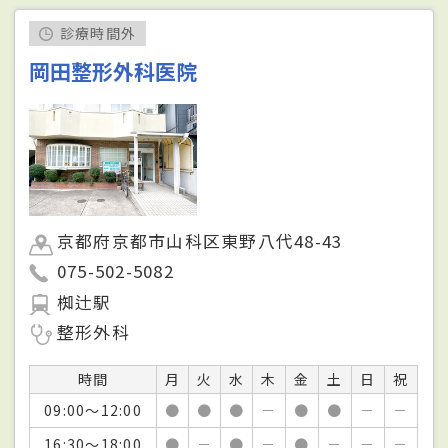
診療時間外
岡田整形外科医院
京都府京都市山科区東野八代48-43
075-502-5082
椥辻駅
整形外科
時間
月
火
水
木
金
土
日
祝
09:00～12:00
●
●
●
－
●
●
－
－
16:30～18:00
●
－
●
－
●
－
－
－