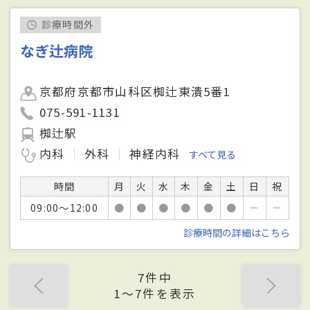
診療時間外
なぎ辻病院
京都府京都市山科区椥辻東潰5番1
075-591-1131
椥辻駅
内科
外科
神経内科
すべて見る
時間
月
火
水
木
金
土
日
祝
09:00～12:00
●
●
●
●
●
●
－
－
診療時間の詳細はこちら
7件中
1〜7件を表示