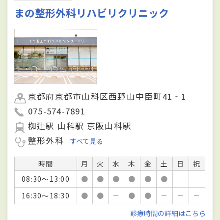
まの整形外科リハビリクリニック
京都府京都市山科区西野山中臣町41‐1
075-574-7891
椥辻駅 山科駅 京阪山科駅
整形外科
すべて見る
時間
月
火
水
木
金
土
日
祝
08:30～13:00
●
●
●
●
●
●
－
－
16:30～18:30
●
●
－
●
●
－
－
－
診療時間の詳細はこちら