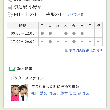
椥辻駅 小野駅
内科
外科
整形外科
すべて見る
時間
月
火
水
木
金
土
日
祝
09:00～12:00
●
●
－
●
●
●
－
－
17:00～20:00
－
●
－
－
●
－
－
－
診療時間の詳細はこちら
取材記事
ドクターズファイル
生まれ育った町に医療で貢献
樋口 濃史 院長、鈴木 智之 副院長