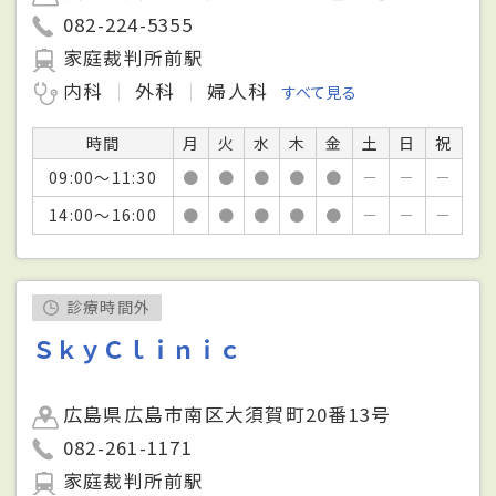
082-224-5355
家庭裁判所前駅
内科
外科
婦人科
すべて見る
時間
月
火
水
木
金
土
日
祝
09:00～11:30
●
●
●
●
●
－
－
－
14:00～16:00
●
●
●
●
●
－
－
－
診療時間外
ＳｋｙＣｌｉｎｉｃ
広島県広島市南区大須賀町20番13号
082-261-1171
家庭裁判所前駅