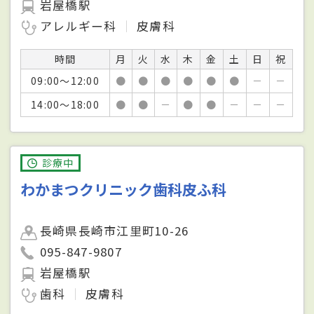
岩屋橋駅
アレルギー科
皮膚科
時間
月
火
水
木
金
土
日
祝
09:00～12:00
●
●
●
●
●
●
－
－
14:00～18:00
●
●
－
●
●
－
－
－
診療中
わかまつクリニック歯科皮ふ科
長崎県長崎市江里町10-26
095-847-9807
岩屋橋駅
歯科
皮膚科