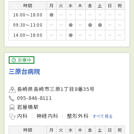
時間
月
火
水
木
金
土
日
祝
16:00～18:00
●
－
－
－
－
－
－
－
09:30～13:00
－
－
●
－
●
●
－
－
14:00～18:00
－
－
●
－
－
－
－
－
診療中
三原台病院
長崎県長崎市三原1丁目8番35号
095-846-8111
岩屋橋駅
内科
神経内科
整形外科
すべて見る
時間
月
火
水
木
金
土
日
祝