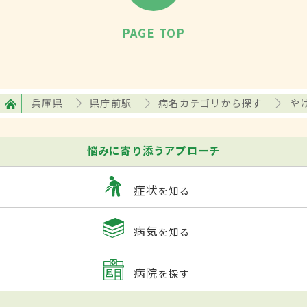
PAGE TOP
兵庫県
県庁前駅
病名カテゴリから探す
や
悩みに寄り添うアプローチ
症状
を知る
病気
を知る
病院
を探す