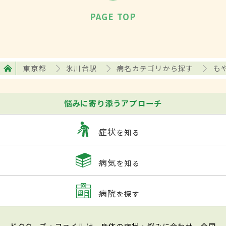
PAGE TOP
東京都
氷川台駅
病名カテゴリから探す
も
悩みに寄り添うアプローチ
症状
を知る
病気
を知る
病院
を探す
ドクターズ・ファイルは、身体の症状・悩みに合わせ、全国