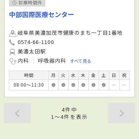
診療時間外
中部国際医療センター
岐阜県美濃加茂市健康のまち一丁目1番地
0574-66-1100
美濃太田駅
内科
呼吸器内科
すべて見る
時間
月
火
水
木
金
土
日
祝
08:00～11:30
●
●
●
●
●
●
－
－
4件中
1〜4件を表示