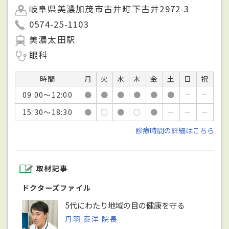
岐阜県美濃加茂市古井町下古井2972-3
0574-25-1103
美濃太田駅
眼科
時間
月
火
水
木
金
土
日
祝
09:00～12:00
●
●
●
●
●
●
－
－
15:30～18:30
●
○
●
○
●
－
－
－
診療時間の詳細はこちら
取材記事
ドクターズファイル
5代にわたり地域の目の健康を守る
丹羽 泰洋 院長