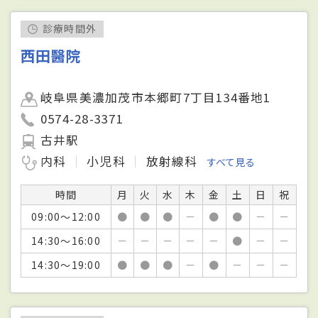
診療時間外
西田醫院
岐阜県美濃加茂市本郷町7丁目134番地1
0574-28-3371
古井駅
内科
小児科
放射線科
すべて見る
時間
月
火
水
木
金
土
日
祝
09:00～12:00
●
●
●
－
●
●
－
－
14:30～16:00
－
－
－
－
－
●
－
－
14:30～19:00
●
●
●
－
●
－
－
－