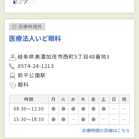
診療時間外
医療法人いど眼科
岐阜県美濃加茂市西町5丁目48番地3
0574-24-1213
前平公園駅
眼科
時間
月
火
水
木
金
土
日
祝
08:30～12:30
●
●
●
●
●
●
－
－
15:30～18:30
●
●
－
●
●
－
－
－
診療時間の詳細はこちら