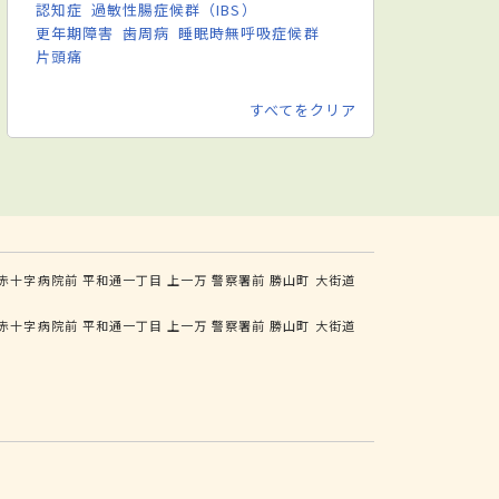
認知症
過敏性腸症候群（IBS）
更年期障害
歯周病
睡眠時無呼吸症候群
片頭痛
すべてをクリア
赤十字病院前
平和通一丁目
上一万
警察署前
勝山町
大街道
赤十字病院前
平和通一丁目
上一万
警察署前
勝山町
大街道