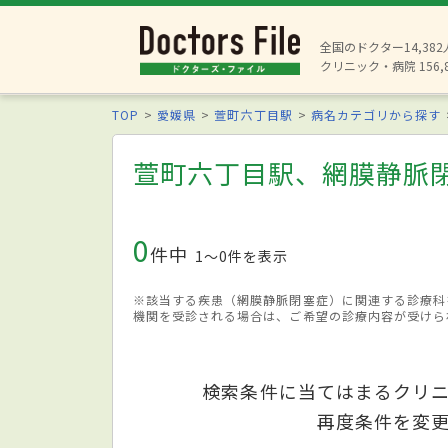
全国のドクター14,38
クリニック・病院 156,
TOP
愛媛県
萱町六丁目駅
病名カテゴリから探す
萱町六丁目駅、網膜静脈
0
件中
1〜0件を表示
※該当する疾患（網膜静脈閉塞症）に関連する診療科
機関を受診される場合は、ご希望の診療内容が受けら
検索条件に当てはまるクリ
再度条件を変