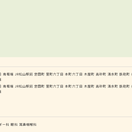
前
南堀端
JR松山駅前
宮田町
萱町六丁目
本町六丁目
木屋町
高砂町
清水町
鉄砲町
端
前
南堀端
JR松山駅前
宮田町
萱町六丁目
本町六丁目
木屋町
高砂町
清水町
鉄砲町
端
ギー科
眼科
耳鼻咽喉科