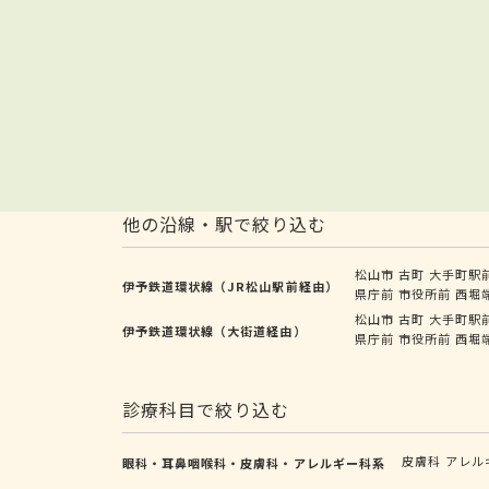
他の沿線・駅で絞り込む
松山市
古町
大手町駅
伊予鉄道環状線（JR松山駅前経由）
県庁前
市役所前
西堀
松山市
古町
大手町駅
伊予鉄道環状線（大街道経由）
県庁前
市役所前
西堀
診療科目で絞り込む
皮膚科
アレル
眼科・耳鼻咽喉科・皮膚科・アレルギー科系