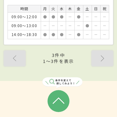
時間
月
火
水
木
金
土
日
祝
09:00～12:00
●
●
●
－
●
－
－
－
09:00～13:00
－
－
－
－
－
●
－
－
14:00～18:30
●
●
●
－
●
－
－
－
3件中
1〜3件を表示