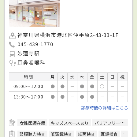
神奈川県横浜市港北区仲手原2-43-33-1F
045-439-1770
妙蓮寺駅
耳鼻咽喉科
時間
月
火
水
木
金
土
日
祝
09:00～12:00
●
●
－
●
●
○
－
－
13:30～17:00
●
●
－
●
●
－
－
－
診療時間の詳細はこちら
女性医師在籍
キッズスペースあり
バリアフリー対応
鼓膜聴力検査
喉頭鏡検査
細菌検査
耳鏡検査
耳漏検