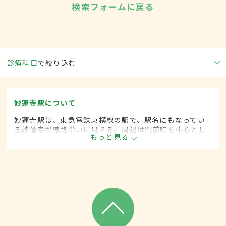
検索フォームに戻る
診療科目
で絞り込む
妙蓮寺駅について
妙蓮寺駅は、東急電鉄東横線の駅で、駅名にもなってい
る妙蓮寺が線路沿いに見える。周辺は門前町を中心とし
もっと見る
た住宅街で、下町の雰囲気を残した商店街や多くのクリ
ニックなどがある。近くには菊名池公園も。