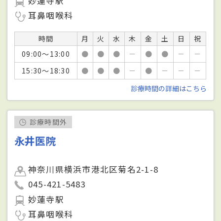
妙蓮寺駅
耳鼻咽喉科
時間
月
火
水
木
金
土
日
祝
09:00～13:00
●
●
●
－
●
●
－
－
15:30～18:30
●
●
●
－
●
－
－
－
診療時間の詳細はこちら
診療時間外
永井医院
神奈川県横浜市港北区菊名2-1-8
045-421-5483
妙蓮寺駅
耳鼻咽喉科