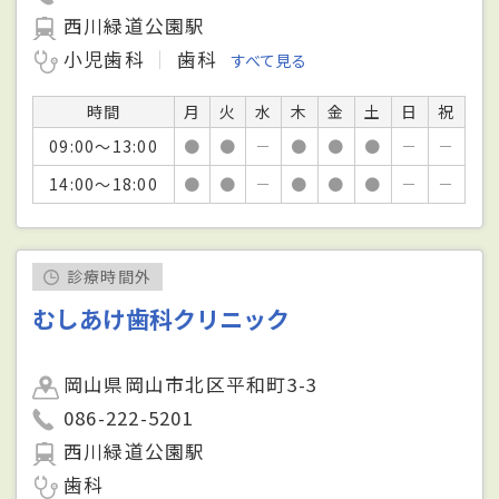
西川緑道公園駅
小児歯科
歯科
すべて見る
時間
月
火
水
木
金
土
日
祝
09:00～13:00
●
●
－
●
●
●
－
－
14:00～18:00
●
●
－
●
●
●
－
－
診療時間外
むしあけ歯科クリニック
岡山県岡山市北区平和町3-3
086-222-5201
西川緑道公園駅
歯科