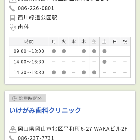
086-226-0801
西川緑道公園駅
歯科
時間
月
火
水
木
金
土
日
祝
09:00～13:00
●
●
－
●
●
●
－
－
14:00～16:30
－
－
－
－
－
●
－
－
14:30～18:30
●
●
－
●
●
－
－
－
診療時間外
いけがみ歯科クリニック
岡山県岡山市北区平和町6-27 WAKAビル2F
086-237-7731