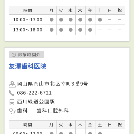
時間
月
火
水
木
金
土
日
祝
10:00～13:00
●
●
●
●
●
●
－
－
13:00～18:00
●
●
●
●
●
－
－
－
診療時間外
友澤歯科医院
岡山県岡山市北区幸町3番9号
086-222-6721
西川緑道公園駅
歯科
歯科口腔外科
時間
月
火
水
木
金
土
日
祝
09:00～13:00
●
●
●
－
●
●
－
－