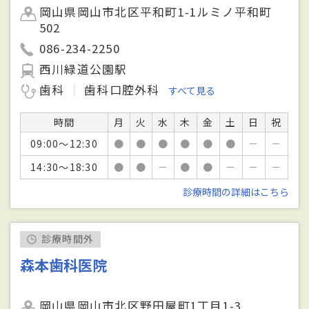
岡山県岡山市北区平和町1-1ルミノ平和町
502
086-234-2250
西川緑道公園駅
歯科
歯科口腔外科
すべて見る
時間
月
火
水
木
金
土
日
祝
09:00～12:30
●
●
●
●
●
●
－
－
14:30～18:30
●
●
－
●
●
－
－
－
診療時間の詳細はこちら
診療時間外
森本歯科医院
岡山県岡山市北区野田屋町1丁目1-3