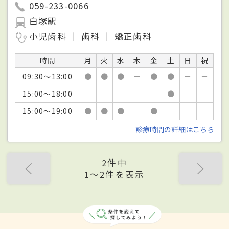
059-233-0066
白塚駅
小児歯科
歯科
矯正歯科
時間
月
火
水
木
金
土
日
祝
09:30～13:00
●
●
●
－
●
●
－
－
15:00～18:00
－
－
－
－
－
●
－
－
15:00～19:00
●
●
●
－
●
－
－
－
診療時間の詳細はこちら
2件中
1〜2件を表示