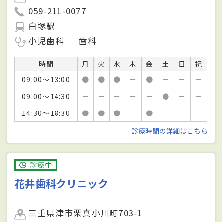
059-211-0077
白塚駅
小児歯科
歯科
時間
月
火
水
木
金
土
日
祝
09:00～13:00
●
●
●
－
●
－
－
－
09:00～14:30
－
－
－
－
－
●
－
－
14:30～18:30
●
●
●
－
●
－
－
－
診療時間の詳細はこちら
診療中
花井歯科クリニック
三重県津市栗真小川町703-1