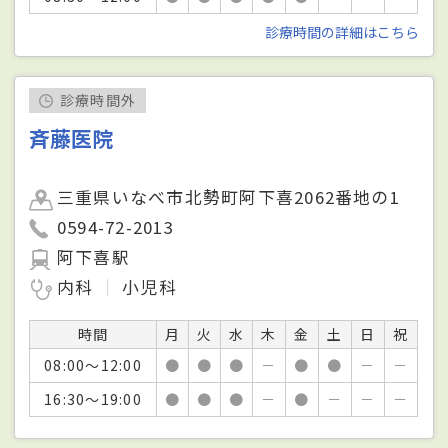
診療時間の詳細はこちら
診療時間外
斉藤医院
三重県いなべ市北勢町阿下喜2062番地の1
0594-72-2013
阿下喜駅
内科
小児科
時間
月
火
水
木
金
土
日
祝
08:00～12:00
●
●
●
－
●
●
－
－
16:30～19:00
●
●
●
－
●
－
－
－