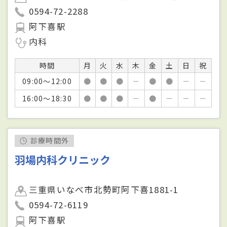
0594-72-2288
阿下喜駅
内科
時間
月
火
水
木
金
土
日
祝
09:00～12:00
●
●
●
－
●
●
－
－
16:00～18:30
●
●
●
－
●
－
－
－
診療時間外
羽場内科クリニック
三重県いなべ市北勢町阿下喜1881-1
0594-72-6119
阿下喜駅