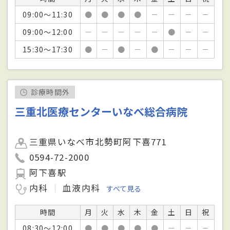
09:00～11:30
●
●
●
●
－
－
－
－
09:00～12:00
－
－
－
－
－
●
－
－
15:30～17:30
●
－
●
－
●
－
－
－
診療時間外
三重北医療センターいなべ総合病院
三重県いなべ市北勢町阿下喜771
0594-72-2000
阿下喜駅
内科
血液内科
すべて見る
時間
月
火
水
木
金
土
日
祝
08:30～12:00
●
●
●
●
●
－
－
－