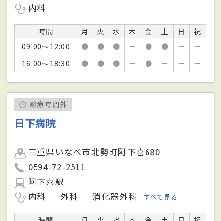
内科
時間
月
火
水
木
金
土
日
祝
09:00～12:00
●
●
●
－
●
●
－
－
16:00～18:30
●
●
●
－
●
－
－
－
診療時間外
日下病院
三重県いなべ市北勢町阿下喜680
0594-72-2511
阿下喜駅
内科
外科
消化器外科
すべて見る
時間
月
火
水
木
金
土
日
祝