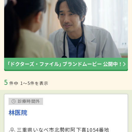
5
件中
1〜5件を表示
診療時間外
林医院
三重県いなべ市北勢町阿下喜1054番地