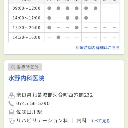
09:00～12:00
●
●
●
●
●
●
－
－
14:00～17:00
●
－
●
●
●
－
－
－
17:30～20:00
●
－
－
●
－
－
－
－
14:30～16:00
－
●
－
－
－
－
－
－
診療時間の詳細はこちら
診療時間外
水野内科医院
奈良県北葛城郡河合町西穴闇232
0745-56-5290
佐味田川駅
リハビリテーション科
内科
すべて見る