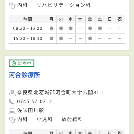
内科
リハビリテーション科
時間
月
火
水
木
金
土
日
祝
08:30～12:00
●
●
●
－
●
●
－
－
15:30～18:30
●
●
－
－
●
－
－
－
診療中
河合診療所
奈良県北葛城郡河合町大字穴闇81-1
0745-57-0212
佐味田川駅
内科
小児科
放射線科
時間
月
火
水
木
金
土
日
祝