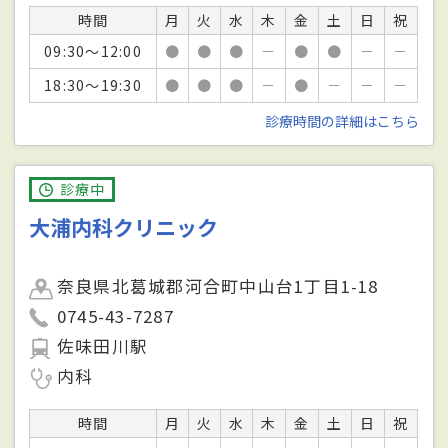
時間
月
火
水
木
金
土
日
祝
09:30～12:00
●
●
●
－
●
●
－
－
18:30～19:30
●
●
●
－
●
－
－
－
診療時間の詳細はこちら
診療中
大浦内科クリニック
奈良県北葛城郡河合町中山台1丁目1-18
0745-43-7287
佐味田川駅
内科
時間
月
火
水
木
金
土
日
祝