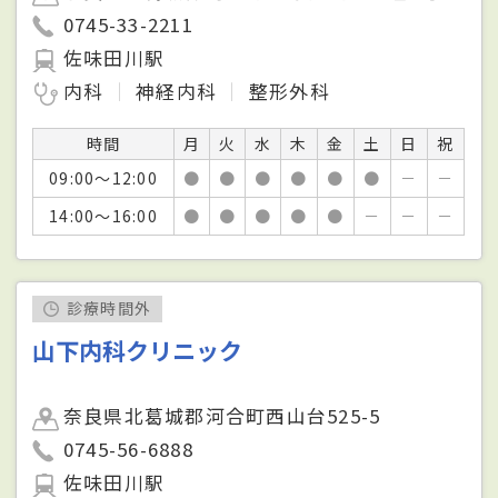
0745-33-2211
佐味田川駅
内科
神経内科
整形外科
時間
月
火
水
木
金
土
日
祝
09:00～12:00
●
●
●
●
●
●
－
－
14:00～16:00
●
●
●
●
●
－
－
－
診療時間外
山下内科クリニック
奈良県北葛城郡河合町西山台525-5
0745-56-6888
佐味田川駅