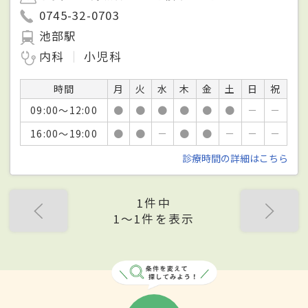
0745-32-0703
池部駅
内科
小児科
時間
月
火
水
木
金
土
日
祝
09:00～12:00
●
●
●
●
●
●
－
－
16:00～19:00
●
●
－
●
●
－
－
－
診療時間の詳細はこちら
1件中
1〜1件を表示