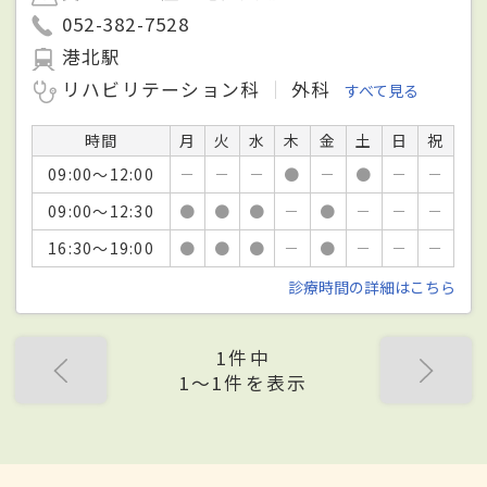
052-382-7528
港北駅
リハビリテーション科
外科
すべて見る
時間
月
火
水
木
金
土
日
祝
09:00～12:00
－
－
－
●
－
●
－
－
09:00～12:30
●
●
●
－
●
－
－
－
16:30～19:00
●
●
●
－
●
－
－
－
診療時間の詳細はこちら
1件中
1〜1件を表示