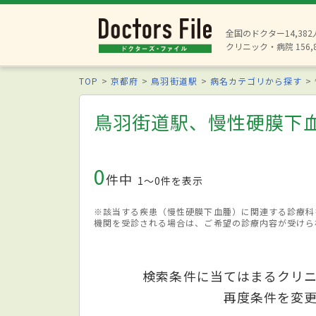
全国のドクター14,38
クリニック・病院 156,
TOP
京都府
鳥羽街道駅
病名カテゴリから探す
鳥羽街道駅、慢性硬膜下
0
件中
1〜0件を表示
※該当する疾患（慢性硬膜下血腫）に関連する診療科
機関を受診される場合は、ご希望の診療内容が受けら
検索条件に当てはまるクリ
再度条件を変