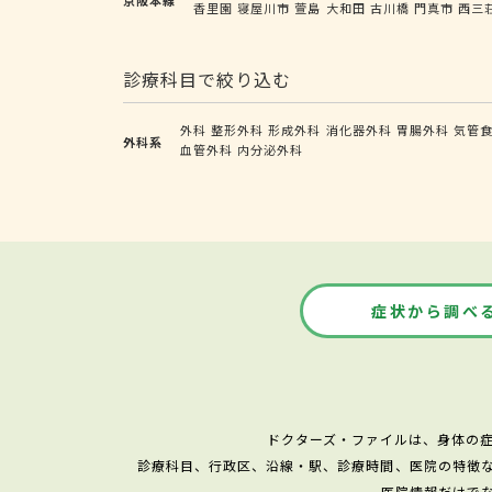
香里園
寝屋川市
萱島
大和田
古川橋
門真市
西三
診療科目で絞り込む
外科
整形外科
形成外科
消化器外科
胃腸外科
気管
外科系
血管外科
内分泌外科
症状から調べ
ドクターズ・ファイルは、身体の
診療科目、行政区、沿線・駅、診療時間、医院の特徴
医院情報だけで