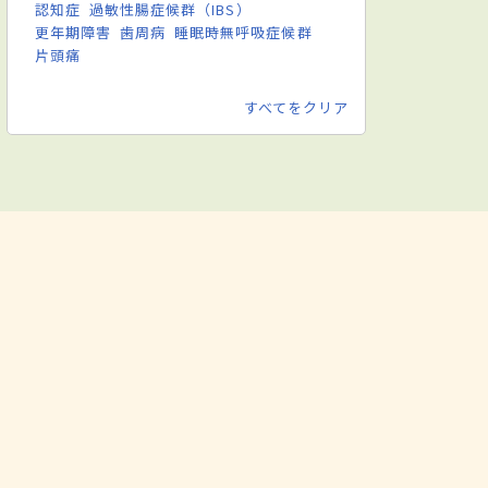
認知症
過敏性腸症候群（IBS）
更年期障害
歯周病
睡眠時無呼吸症候群
片頭痛
すべてをクリア