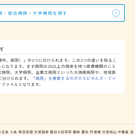
院・総合病院・大学病院を探す
て
療所、医院）」の2つに分けられます。この2つの違いを知るこ
うになります。まず病院は20以上の病床を持つ医療機関のこと
立病院、大学病院、企業立病院といった大規模病院や、地域医
に分けられます。
「病院」を検索するのがホスピタルズ・ファ
・ファイルとなります。
水五条
七条
鳥羽街道
伏見稲荷
龍谷大前深草
藤森
墨染
丹波橋
伏見桃山
中書島
淀