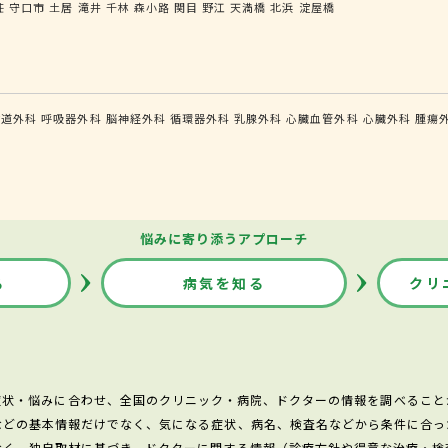
荘
守口市
土居
滝井
千林
森小路
関目
野江
天満橋
北浜
淀屋橋
食道外科
呼吸器外科
脳神経外科
循環器外科
乳腺外科
心臓血管外科
心臓外科
腫瘍
悩みに寄り添うアプローチ
る
病気を知る
クリ
症状・悩みに合わせ、全国のクリニック・病院、ドクターの情報を調べること
などの基本情報だけでなく、気になる症状、病名、検査名などから条件に合っ
なく、独自取材に基づき、ドクターに関する情報（診療方針や得意な治療・検