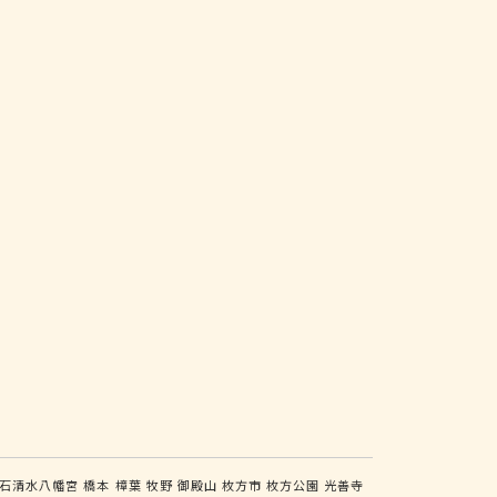
石清水八幡宮
橋本
樟葉
牧野
御殿山
枚方市
枚方公園
光善寺