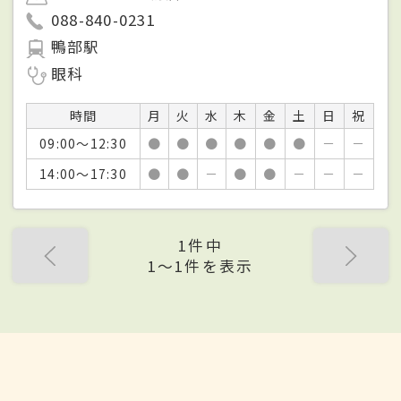
088-840-0231
鴨部駅
眼科
時間
月
火
水
木
金
土
日
祝
09:00～12:30
●
●
●
●
●
●
－
－
14:00～17:30
●
●
－
●
●
－
－
－
1件中
1〜1件を表示