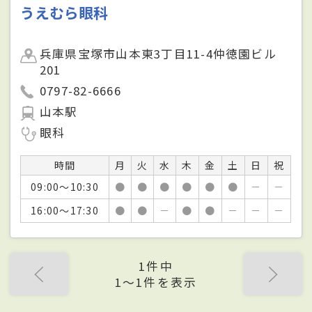
うえむら眼科
兵庫県宝塚市山本東3丁目11-4仲徳園ビル
201
0797-82-6666
山本駅
眼科
時間
月
火
水
木
金
土
日
祝
09:00～10:30
●
●
●
●
●
●
－
－
16:00～17:30
●
●
－
●
●
－
－
－
1件中
1〜1件を表示