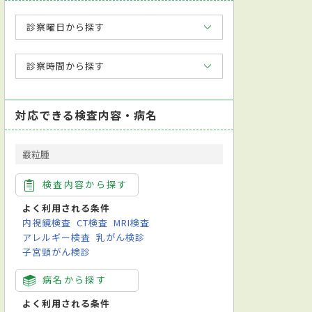
診察曜日から探す
診察時間から探す
対応できる検査内容・病名
霰粒腫
検査内容から探す
児科
小児外科
整形外科
形成外科
皮膚科
泌尿器科
よく利用される条件
内視鏡検査
CT検査
MRI検査
アレルギー検査
乳がん検診
子宮頸がん検診
病名から探す
よく利用される条件