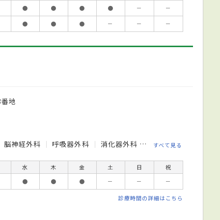
●
●
●
●
－
－
●
●
●
－
－
－
3番地
脳神経外科
呼吸器外科
消化器外科
心臓血管外科
小
すべて見る
水
木
金
土
日
祝
●
●
●
－
－
－
診療時間の詳細はこちら