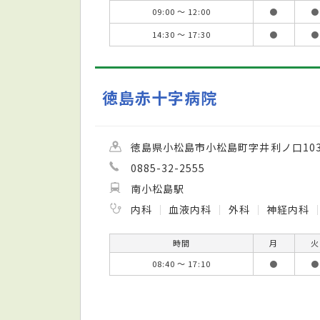
09:00 ～ 12:00
●
●
14:30 ～ 17:30
●
●
徳島赤十字病院
徳島県小松島市小松島町字井利ノ口10
0885-32-2555
南小松島駅
内科
血液内科
外科
神経内科
時間
月
火
08:40 ～ 17:10
●
●