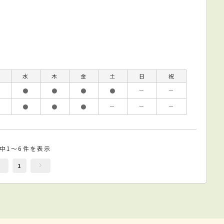
水
木
金
土
日
祝
●
●
●
●
－
－
●
●
●
－
－
－
件中1～6件を表示
1