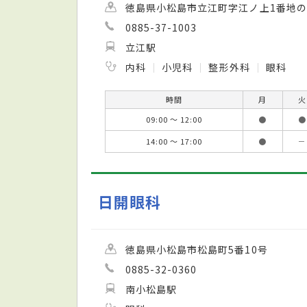
徳島県小松島市立江町字江ノ上1番地の
0885-37-1003
立江駅
内科
小児科
整形外科
眼科
時間
月
火
09:00 ～ 12:00
●
●
14:00 ～ 17:00
●
－
日開眼科
徳島県小松島市松島町5番10号
0885-32-0360
南小松島駅