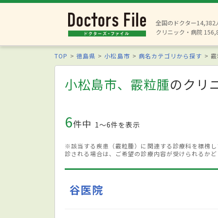
全国のドクター14,38
クリニック・病院 156,
TOP
徳島県
小松島市
病名カテゴリから探す
霰
小松島市、霰粒腫
のクリ
6
件中
1〜6件を表示
※該当する疾患（霰粒腫）に関連する診療科を標榜し
診される場合は、ご希望の診療内容が受けられるかど
谷医院