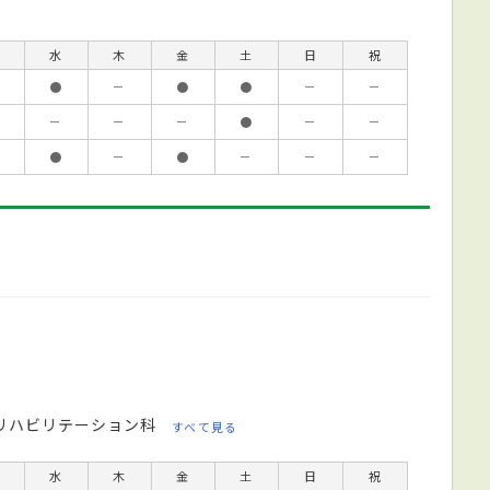
水
木
金
土
日
祝
●
－
●
●
－
－
－
－
－
●
－
－
●
－
●
－
－
－
リハビリテーション科
すべて見る
水
木
金
土
日
祝