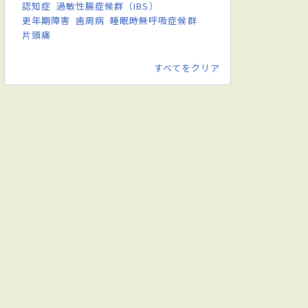
認知症
過敏性腸症候群（IBS）
更年期障害
歯周病
睡眠時無呼吸症候群
片頭痛
すべてをクリア