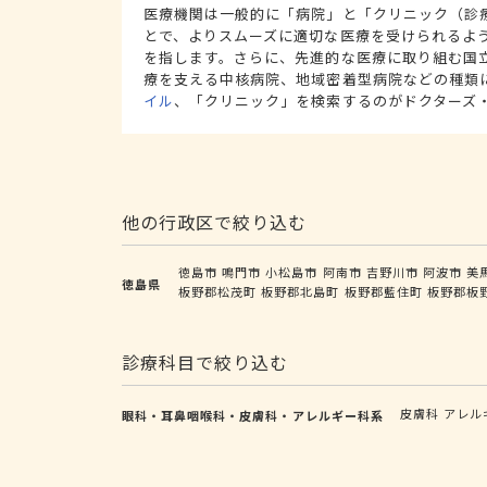
医療機関は一般的に「病院」と「クリニック（診
とで、よりスムーズに適切な医療を受けられるよ
を指します。さらに、先進的な医療に取り組む国
療を支える中核病院、地域密着型病院などの種類
イル
、「クリニック」を検索するのがドクターズ
他の行政区で絞り込む
徳島市
鳴門市
小松島市
阿南市
吉野川市
阿波市
美
徳島県
板野郡松茂町
板野郡北島町
板野郡藍住町
板野郡板
診療科目で絞り込む
皮膚科
アレル
眼科・耳鼻咽喉科・皮膚科・アレルギー科系