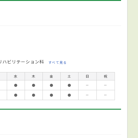
リハビリテーション科
すべて見る
水
木
金
土
日
祝
●
●
●
●
－
－
●
●
●
●
－
－