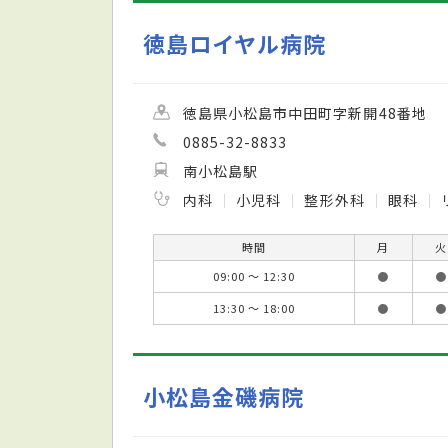
徳島ロイヤル病院
徳島県小松島市中田町字新開48番地
0885-32-8833
南小松島駅
内科
小児科
整形外科
眼科
時間
月
火
09:00 ～ 12:30
●
●
13:30 ～ 18:00
●
●
小松島金磯病院