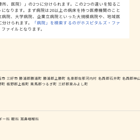
療所、医院）」の2つに分けられます。この2つの違いを知るこ
うになります。まず病院は20以上の病床を持つ医療機関のこと
立病院、大学病院、企業立病院といった大規模病院や、地域医
に分けられます。
「病院」を検索するのがホスピタルズ・ファ
・ファイルとなります。
馬市
三好市
勝浦郡勝浦町
勝浦郡上勝町
名東郡佐那河内村
名西郡石井町
名西郡神
野町
板野郡上板町
美馬郡つるぎ町
三好郡東みよし町
ギー科
眼科
耳鼻咽喉科