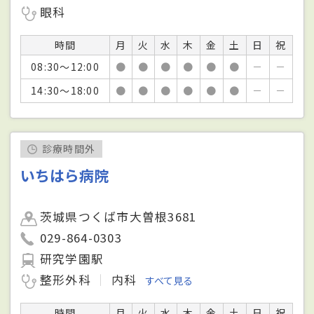
眼科
時間
月
火
水
木
金
土
日
祝
08:30～12:00
●
●
●
●
●
●
－
－
14:30～18:00
●
●
●
●
●
●
－
－
診療時間外
いちはら病院
茨城県つくば市大曽根3681
029-864-0303
研究学園駅
整形外科
内科
すべて見る
時間
月
火
水
木
金
土
日
祝