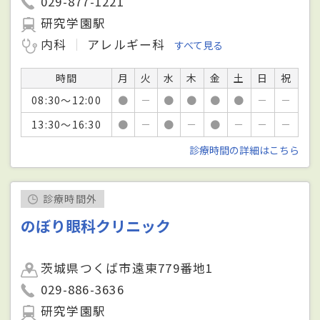
029-877-1221
研究学園駅
内科
アレルギー科
すべて見る
時間
月
火
水
木
金
土
日
祝
08:30～12:00
●
－
●
●
●
●
－
－
13:30～16:30
●
－
●
－
●
－
－
－
診療時間の詳細はこちら
診療時間外
のぼり眼科クリニック
茨城県つくば市遠東779番地1
029-886-3636
研究学園駅