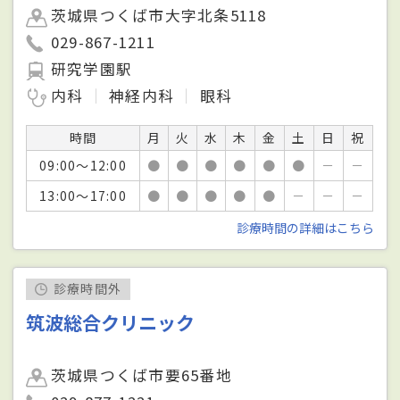
茨城県つくば市大字北条5118
029-867-1211
研究学園駅
内科
神経内科
眼科
時間
月
火
水
木
金
土
日
祝
09:00～12:00
●
●
●
●
●
●
－
－
13:00～17:00
●
●
●
●
●
－
－
－
診療時間の詳細はこちら
診療時間外
筑波総合クリニック
茨城県つくば市要65番地