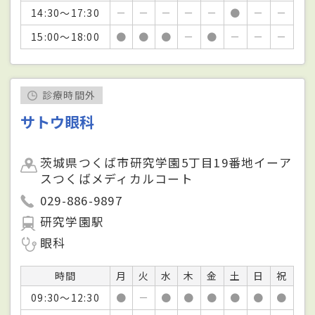
14:30～17:30
－
－
－
－
－
●
－
－
15:00～18:00
●
●
●
－
●
－
－
－
診療時間外
サトウ眼科
茨城県つくば市研究学園5丁目19番地イーア
スつくばメディカルコート
029-886-9897
研究学園駅
眼科
時間
月
火
水
木
金
土
日
祝
09:30～12:30
●
－
●
●
●
●
●
●