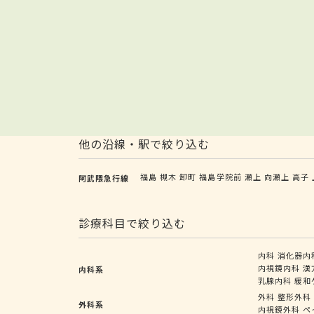
他の沿線・駅で絞り込む
福島
槻木
卸町
福島学院前
瀬上
向瀬上
高子
阿武隈急行線
診療科目で絞り込む
内科
消化器内
内視鏡内科
漢
内科系
乳腺内科
緩和
外科
整形外科
外科系
内視鏡外科
ペ