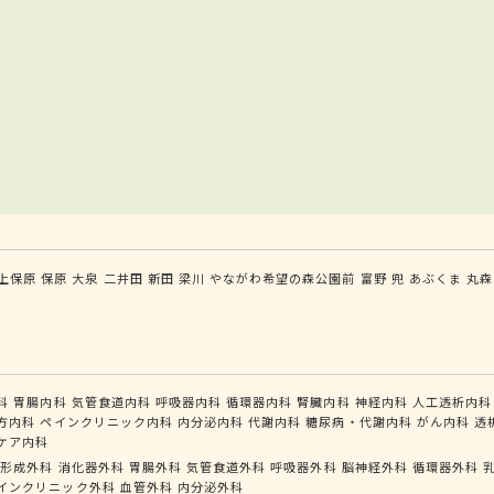
上保原
保原
大泉
二井田
新田
梁川
やながわ希望の森公園前
富野
兜
あぶくま
丸森
科
胃腸内科
気管食道内科
呼吸器内科
循環器内科
腎臓内科
神経内科
人工透析内科
方内科
ペインクリニック内科
内分泌内科
代謝内科
糖尿病・代謝内科
がん内科
透
ケア内科
形成外科
消化器外科
胃腸外科
気管食道外科
呼吸器外科
脳神経外科
循環器外科
インクリニック外科
血管外科
内分泌外科