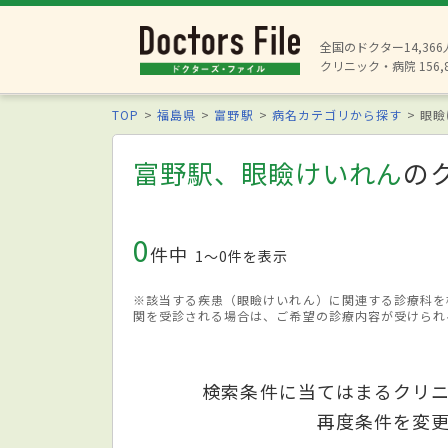
全国のドクター14,36
クリニック・病院 156,
TOP
福島県
富野駅
病名カテゴリから探す
眼瞼
富野駅、眼瞼けいれん
の
0
件中
1〜0件を表示
※該当する疾患（眼瞼けいれん）に関連する診療科を
関を受診される場合は、ご希望の診療内容が受けられ
検索条件に当てはまるクリ
再度条件を変