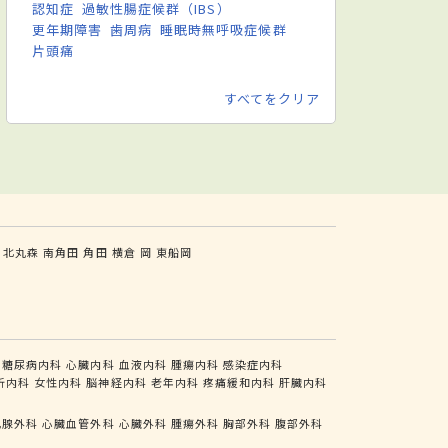
認知症
過敏性腸症候群（IBS）
更年期障害
歯周病
睡眠時無呼吸症候群
片頭痛
すべてをクリア
北丸森
南角田
角田
横倉
岡
東船岡
糖尿病内科
心臓内科
血液内科
腫瘍内科
感染症内科
析内科
女性内科
脳神経内科
老年内科
疼痛緩和内科
肝臓内科
乳腺外科
心臓血管外科
心臓外科
腫瘍外科
胸部外科
腹部外科