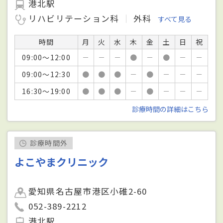
港北駅
リハビリテーション科
外科
すべて見る
時間
月
火
水
木
金
土
日
祝
09:00～12:00
－
－
－
●
－
●
－
－
09:00～12:30
●
●
●
－
●
－
－
－
16:30～19:00
●
●
●
－
●
－
－
－
診療時間の詳細はこちら
診療時間外
よこやまクリニック
愛知県名古屋市港区小碓2-60
052-389-2212
港北駅