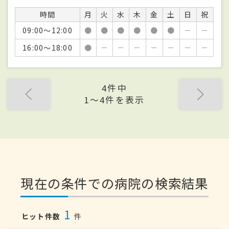
時間
月
火
水
木
金
土
日
祝
09:00～12:00
●
●
●
●
●
●
－
－
16:00～18:00
●
－
－
－
－
－
－
－
4件中
1〜4件を表示
現在の条件での病院の検索結果
1
ヒット件数
件