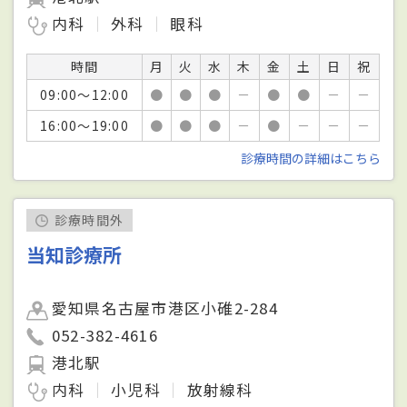
内科
外科
眼科
時間
月
火
水
木
金
土
日
祝
09:00～12:00
●
●
●
－
●
●
－
－
16:00～19:00
●
●
●
－
●
－
－
－
診療時間の詳細はこちら
診療時間外
当知診療所
愛知県名古屋市港区小碓2-284
052-382-4616
港北駅
内科
小児科
放射線科