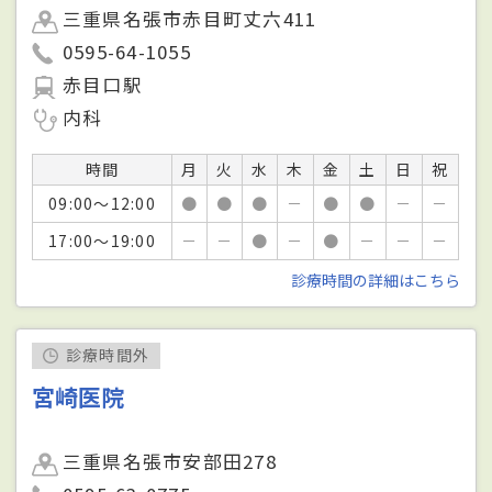
三重県名張市赤目町丈六411
0595-64-1055
赤目口駅
内科
時間
月
火
水
木
金
土
日
祝
09:00～12:00
●
●
●
－
●
●
－
－
17:00～19:00
－
－
●
－
●
－
－
－
診療時間の詳細はこちら
診療時間外
宮崎医院
三重県名張市安部田278