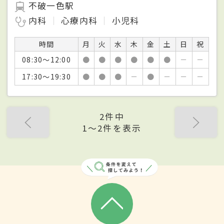
不破一色駅
内科
心療内科
小児科
時間
月
火
水
木
金
土
日
祝
08:30～12:00
●
●
●
●
●
●
－
－
17:30～19:30
●
●
●
－
●
－
－
－
2件中
1〜2件を表示