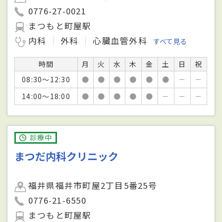
0776-27-0021
まつもと町屋駅
内科
外科
心臓血管外科
すべて見る
時間
月
火
水
木
金
土
日
祝
08:30～12:30
●
●
●
●
●
●
－
－
14:00～18:00
●
●
●
●
●
－
－
－
診療中
まつだ内科クリニック
福井県福井市町屋2丁目5番25号
0776-21-6550
まつもと町屋駅