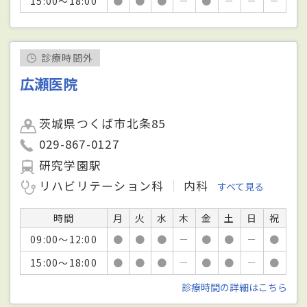
15:00～18:00
●
●
●
－
●
－
－
－
診療時間外
広瀬医院
茨城県つくば市北条85
029-867-0127
研究学園駅
リハビリテーション科
内科
すべて見る
時間
月
火
水
木
金
土
日
祝
09:00～12:00
●
●
●
－
●
●
－
●
15:00～18:00
●
●
●
－
●
●
－
●
診療時間の詳細はこちら