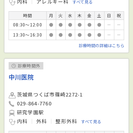
内科
アレルギー科
すべて見る
時間
月
火
水
木
金
土
日
祝
08:30～12:00
●
●
●
●
●
●
－
－
13:30～16:30
●
●
●
●
●
●
－
－
診療時間の詳細はこちら
診療時間外
中川医院
茨城県つくば市篠崎2272-1
029-864-7760
研究学園駅
内科
外科
整形外科
すべて見る