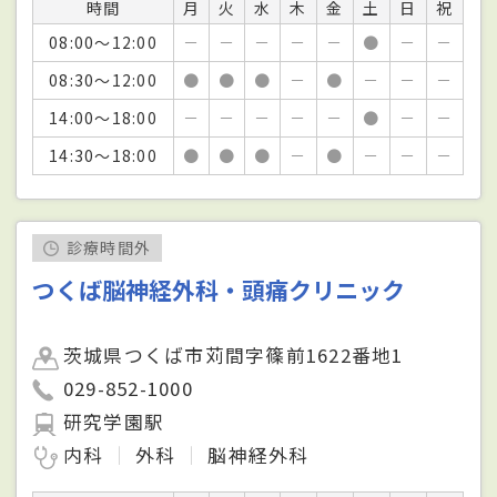
時間
月
火
水
木
金
土
日
祝
08:00～12:00
－
－
－
－
－
●
－
－
08:30～12:00
●
●
●
－
●
－
－
－
14:00～18:00
－
－
－
－
－
●
－
－
14:30～18:00
●
●
●
－
●
－
－
－
診療時間外
つくば脳神経外科・頭痛クリニック
茨城県つくば市苅間字篠前1622番地1
029-852-1000
研究学園駅
内科
外科
脳神経外科