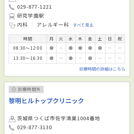
029-877-1221
研究学園駅
内科
アレルギー科
すべて見る
時間
月
火
水
木
金
土
日
祝
08:30～12:00
●
－
●
●
●
●
－
－
13:30～16:30
●
－
●
－
●
－
－
－
診療時間の詳細はこちら
診療時間外
黎明ヒルトップクリニック
茨城県つくば市佐字鴻巣1004番地
029-877-3130