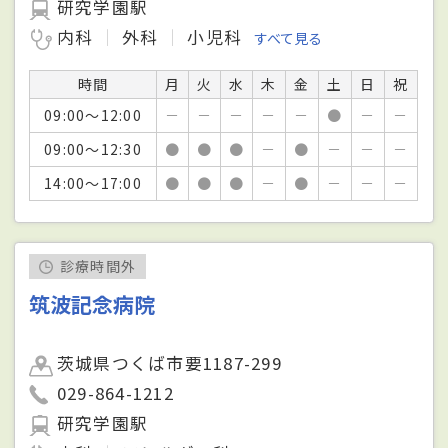
研究学園駅
内科
外科
小児科
すべて見る
時間
月
火
水
木
金
土
日
祝
09:00～12:00
－
－
－
－
－
●
－
－
09:00～12:30
●
●
●
－
●
－
－
－
14:00～17:00
●
●
●
－
●
－
－
－
診療時間外
筑波記念病院
茨城県つくば市要1187-299
029-864-1212
研究学園駅