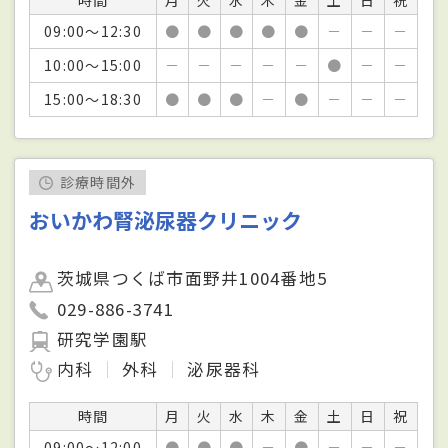
09:00～12:30
●
●
●
●
●
－
－
－
10:00～15:00
－
－
－
－
－
●
－
－
15:00～18:30
●
●
●
－
●
－
－
－
診療時間外
おいかわ腎泌尿器クリニック
茨城県つくば市面野井1004番地5
029-886-3741
研究学園駅
内科
外科
泌尿器科
時間
月
火
水
木
金
土
日
祝
09:00～12:00
●
●
●
－
●
－
－
－