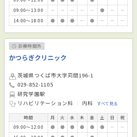
09:00～13:00
－
－
－
－
－
●
－
－
14:00～18:00
●
●
●
－
●
－
－
－
診療時間外
かつらぎクリニック
茨城県つくば市大字苅間196-1
029-852-1105
研究学園駅
リハビリテーション科
内科
すべて見る
時間
月
火
水
木
金
土
日
祝
09:00～12:00
●
●
●
●
●
●
－
－