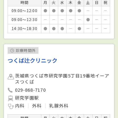
時間
月
火
水
木
金
土
日
祝
09:00～12:00
●
●
●
●
●
－
－
－
09:00～12:30
－
－
－
－
－
●
－
－
14:30～18:30
●
●
●
－
●
－
－
－
診療時間外
つくば辻クリニック
茨城県つくば市研究学園5丁目19番地イーア
スつくば
029-868-7170
研究学園駅
内科
外科
乳腺外科
時間
月
火
水
木
金
土
日
祝