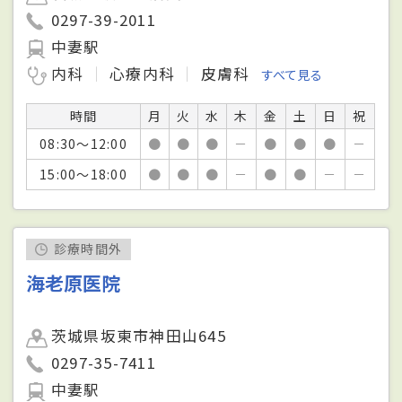
0297-39-2011
中妻駅
内科
心療内科
皮膚科
すべて見る
時間
月
火
水
木
金
土
日
祝
08:30～12:00
●
●
●
－
●
●
●
－
15:00～18:00
●
●
●
－
●
●
－
－
診療時間外
海老原医院
茨城県坂東市神田山645
0297-35-7411
中妻駅