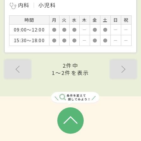
内科
小児科
時間
月
火
水
木
金
土
日
祝
09:00～12:00
●
●
●
－
●
●
－
－
15:30～18:00
●
●
●
－
●
●
－
－
2件中
1〜2件を表示