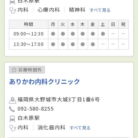
白木原駅
内科
心療内科
精神科
すべて見る
時間
月
火
水
木
金
土
日
祝
09:00～12:30
●
●
●
●
●
●
－
－
13:30～17:00
●
●
●
●
●
－
－
－
診療時間外
ありかわ内科クリニック
福岡県大野城市大城3丁目1番6号
092-580-8255
白木原駅
内科
消化器内科
すべて見る