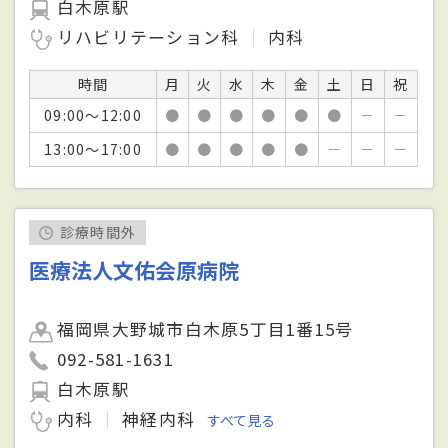
白木原駅
リハビリテーション科
内科
時間
月
火
水
木
金
土
日
祝
09:00～12:00
●
●
●
●
●
●
－
－
13:00～17:00
●
●
●
●
●
－
－
－
診療時間外
医療法人文佑会原病院
福岡県大野城市白木原5丁目1番15号
092-581-1631
白木原駅
内科
神経内科
すべて見る