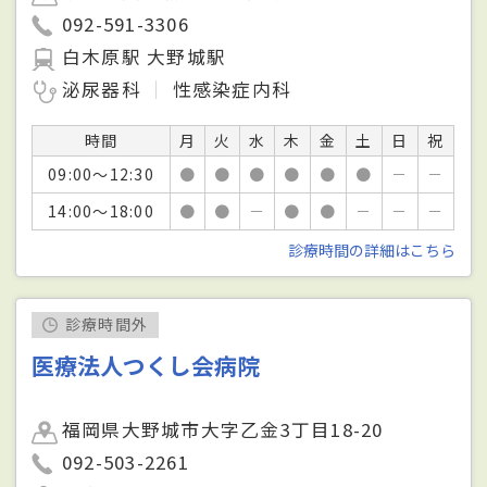
092-591-3306
白木原駅 大野城駅
泌尿器科
性感染症内科
時間
月
火
水
木
金
土
日
祝
09:00～12:30
●
●
●
●
●
●
－
－
14:00～18:00
●
●
－
●
●
－
－
－
診療時間の詳細はこちら
診療時間外
医療法人つくし会病院
福岡県大野城市大字乙金3丁目18-20
092-503-2261