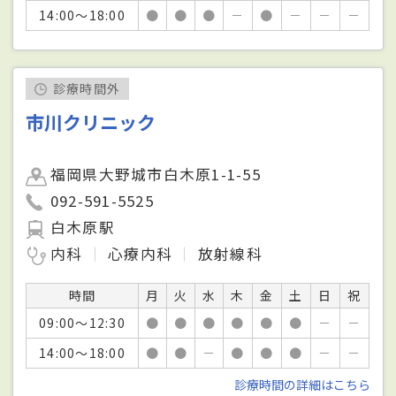
14:00～18:00
●
●
●
－
●
－
－
－
診療時間外
市川クリニック
福岡県大野城市白木原1-1-55
092-591-5525
白木原駅
内科
心療内科
放射線科
時間
月
火
水
木
金
土
日
祝
09:00～12:30
●
●
●
●
●
●
－
－
14:00～18:00
●
●
－
●
●
●
－
－
診療時間の詳細はこちら