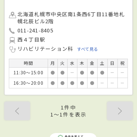
北海道札幌市中央区南1条西6丁目11番地札
幌北辰ビル2階
011-241-8405
西４丁目駅
リハビリテーション科
すべて見る
時間
月
火
水
木
金
土
日
祝
11:30～15:00
●
●
－
●
●
●
－
－
16:30～20:00
●
●
●
●
●
－
－
－
1件中
1〜1件を表示