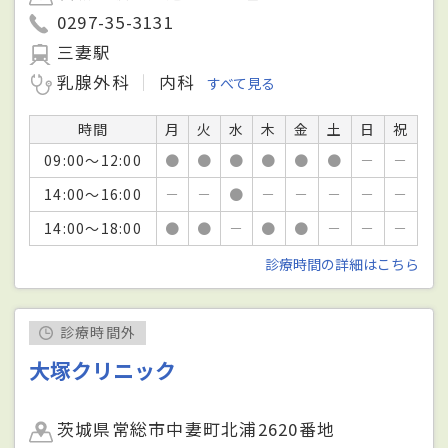
0297-35-3131
三妻駅
乳腺外科
内科
すべて見る
時間
月
火
水
木
金
土
日
祝
09:00～12:00
●
●
●
●
●
●
－
－
14:00～16:00
－
－
●
－
－
－
－
－
14:00～18:00
●
●
－
●
●
－
－
－
診療時間の詳細はこちら
診療時間外
大塚クリニック
茨城県常総市中妻町北浦2620番地