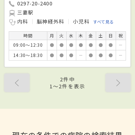
0297-20-2400
三妻駅
内科
脳神経外科
小児科
すべて見る
時間
月
火
水
木
金
土
日
祝
09:00～12:30
●
●
●
●
●
●
●
－
14:30～18:30
●
●
●
－
●
●
●
－
2件中
1〜2件を表示