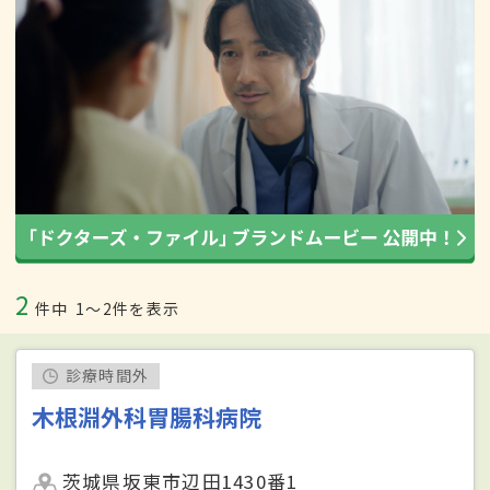
2
件中
1〜2件を表示
診療時間外
木根淵外科胃腸科病院
茨城県坂東市辺田1430番1