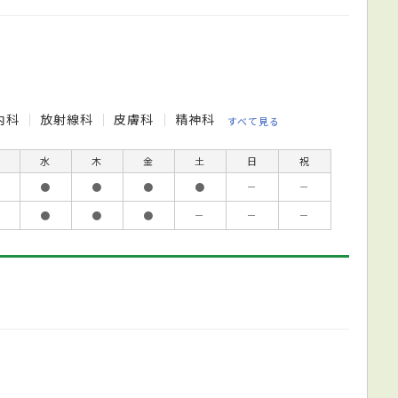
内科
放射線科
皮膚科
精神科
すべて見る
水
木
金
土
日
祝
●
●
●
●
－
－
●
●
●
－
－
－