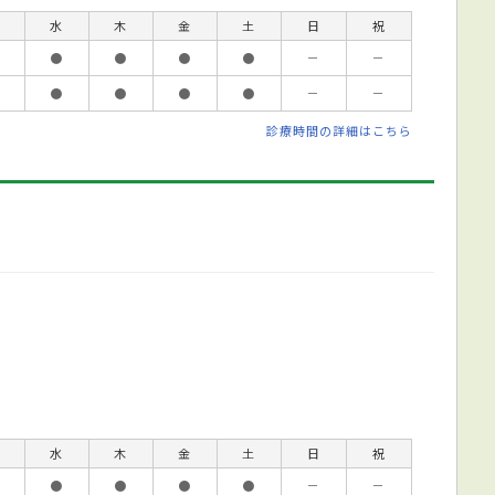
水
木
金
土
日
祝
●
●
●
●
－
－
●
●
●
●
－
－
診療時間の詳細はこちら
水
木
金
土
日
祝
●
●
●
●
－
－