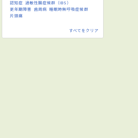
認知症
過敏性腸症候群（IBS）
更年期障害
歯周病
睡眠時無呼吸症候群
片頭痛
すべてをクリア