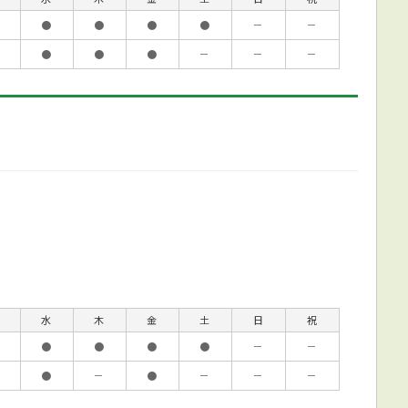
●
●
●
●
－
－
●
●
●
－
－
－
水
木
金
土
日
祝
●
●
●
●
－
－
●
－
●
－
－
－