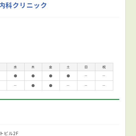
内科クリニック
水
木
金
土
日
祝
●
●
●
●
－
－
－
●
●
－
－
－
トビル2F