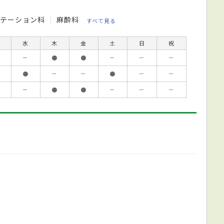
リテーション科
麻酔科
すべて見る
水
木
金
土
日
祝
－
●
●
－
－
－
●
－
－
●
－
－
－
●
●
－
－
－