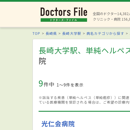
全国のドクター14,38
クリニック・病院 156,
TOP
長崎県
長崎大学駅
病名カテゴリから探す
長崎大学駅、単純ヘルペ
院
9
件中
1〜9件を表示
※該当する疾患（単純ヘルペス（単純疱疹））に関連
ている医療機関を受診される場合は、ご希望の診療内
光仁会病院