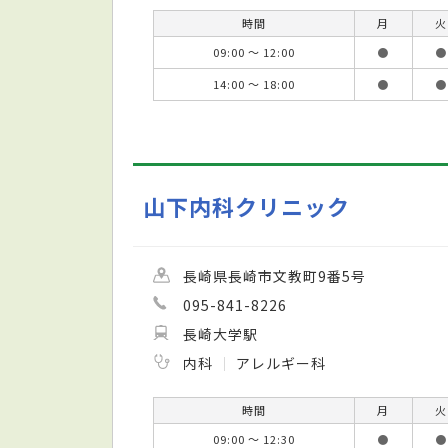
時間
月
火
09:00 ～ 12:00
●
●
14:00 ～ 18:00
●
●
山下内科クリニック
長崎県長崎市文教町9番5号
095-841-8226
長崎大学駅
内科
アレルギー科
時間
月
火
09:00 ～ 12:30
●
●