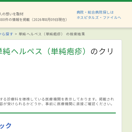
病院・総合病院探しは
2人の想いを取材
ホスピタルズ・ファイルへ
880件の情報を掲載（2026年8月09日現在）
から探す
単純ヘルペス（単純疱疹） の検索結果
単純ヘルペス（単純疱疹）
のクリ
する診療科を標榜している医療機関を表示しております。掲載され
容が受けられるかどうか、事前に医療機関に直接ご確認ください。
ック