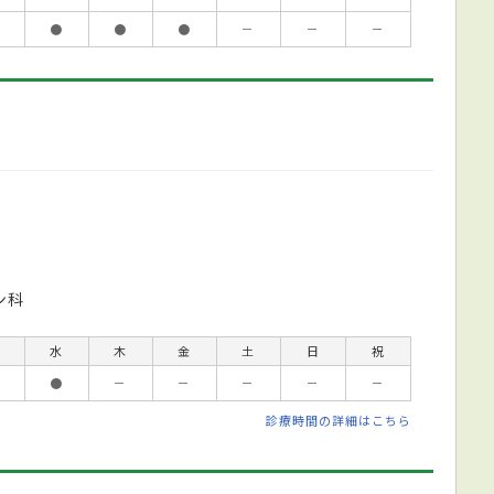
●
●
●
－
－
－
ン科
水
木
金
土
日
祝
●
－
－
－
－
－
診療時間の詳細はこちら