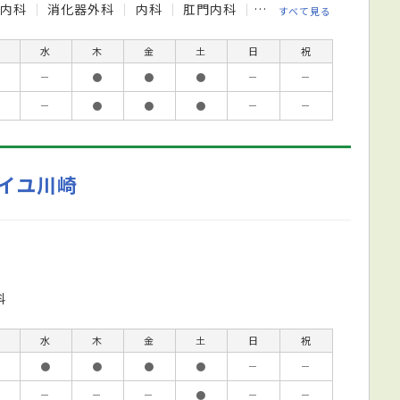
器内科
消化器外科
内科
肛門内科
肛門外科
すべて見る
水
木
金
土
日
祝
－
●
●
●
－
－
－
●
●
●
－
－
イユ川崎
科
水
木
金
土
日
祝
●
●
●
●
－
－
－
－
－
●
－
－