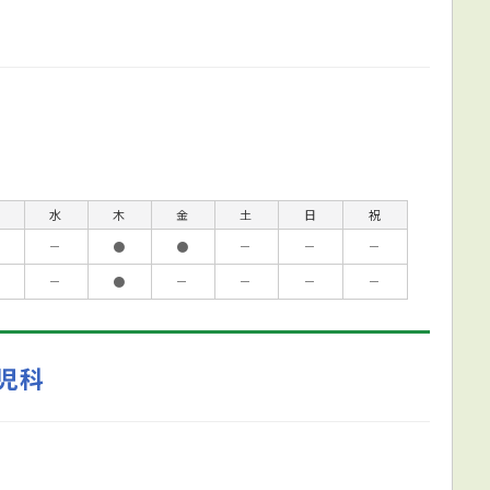
水
木
金
土
日
祝
－
●
●
－
－
－
－
●
－
－
－
－
児科