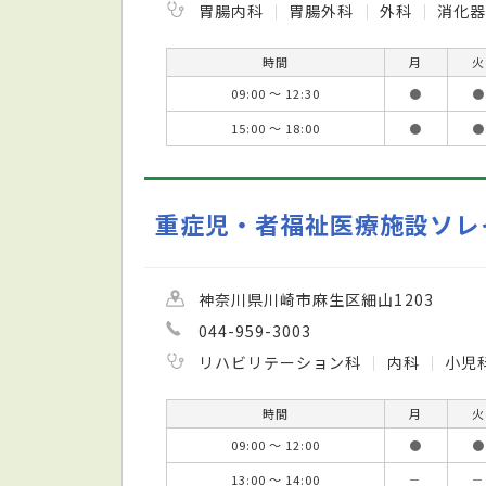
胃腸内科
胃腸外科
外科
消化
時間
月
火
09:00 ～ 12:30
●
●
15:00 ～ 18:00
●
●
重症児・者福祉医療施設ソレ
神奈川県川崎市麻生区細山1203
044-959-3003
リハビリテーション科
内科
小児
時間
月
火
09:00 ～ 12:00
●
●
13:00 ～ 14:00
－
－