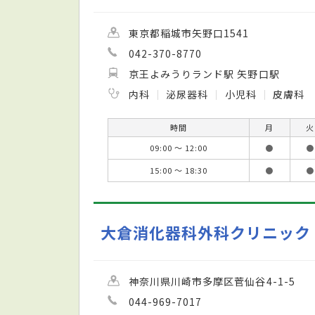
東京都稲城市矢野口1541
042-370-8770
京王よみうりランド駅 矢野口駅
内科
泌尿器科
小児科
皮膚科
時間
月
火
09:00 ～ 12:00
●
●
15:00 ～ 18:30
●
●
大倉消化器科外科クリニック
神奈川県川崎市多摩区菅仙谷4-1-5
044-969-7017