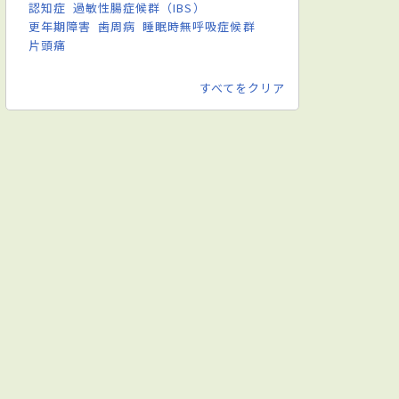
認知症
過敏性腸症候群（IBS）
更年期障害
歯周病
睡眠時無呼吸症候群
片頭痛
すべてをクリア