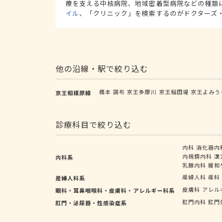
療を支える中核病院、地域密着型病院などの種類
イル
、「クリニック」を検索するのがドクターズ
他の沿線・駅で絞り込む
橋本
調布
京王多摩川
京王稲田堤
京王よみう
京王相模原線
診療科目で絞り込む
内科
消化器内
内視鏡内科
漢
内科系
乳腺内科
緩和
産婦人科
産科
産婦人科系
皮膚科
アレル
眼科・耳鼻咽喉科・皮膚科・アレルギー科系
肛門内科
肛門
肛門・泌尿器・性感染症系