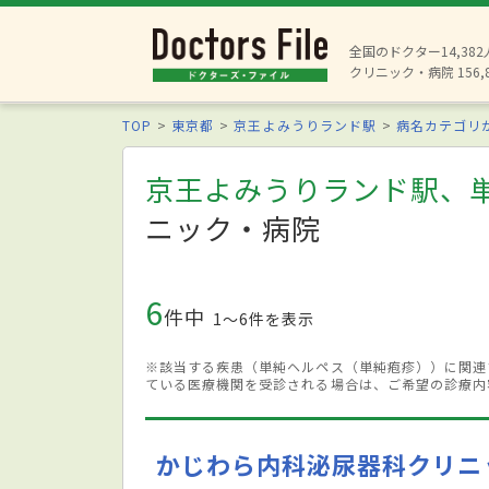
全国のドクター14,38
クリニック・病院 156,
TOP
東京都
京王よみうりランド駅
病名カテゴリ
京王よみうりランド駅、
ニック・病院
6
件中
1〜6件を表示
※該当する疾患（単純ヘルペス（単純疱疹））に関連
ている医療機関を受診される場合は、ご希望の診療内
かじわら内科泌尿器科クリニ