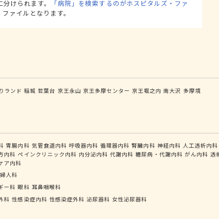
に分けられます。
「病院」を検索するのがホスピタルズ・ファ
・ファイルとなります。
りランド
稲城
若葉台
京王永山
京王多摩センター
京王堀之内
南大沢
多摩境
科
胃腸内科
気管食道内科
呼吸器内科
循環器内科
腎臓内科
神経内科
人工透析内科
方内科
ペインクリニック内科
内分泌内科
代謝内科
糖尿病・代謝内科
がん内科
透
ケア内科
婦人科
ギー科
眼科
耳鼻咽喉科
外科
性感染症内科
性感染症外科
泌尿器科
女性泌尿器科