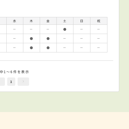
水
木
金
土
日
祝
－
－
－
●
－
－
－
●
●
－
－
－
－
●
●
－
－
－
件中1～6件を表示
1