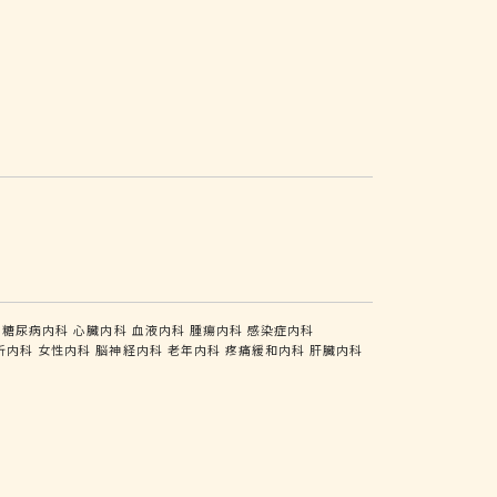
糖尿病内科
心臓内科
血液内科
腫瘍内科
感染症内科
析内科
女性内科
脳神経内科
老年内科
疼痛緩和内科
肝臓内科