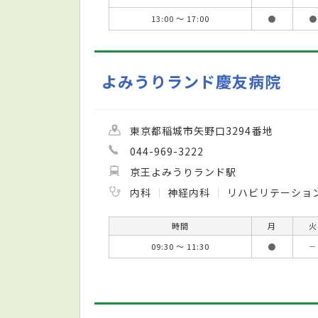
13:00 ～ 17:00
●
●
よみうりランド慶友病院
東京都稲城市矢野口3294番地
044-969-3222
京王よみうりランド駅
内科
神経内科
リハビリテーショ
時間
月
火
09:30 ～ 11:30
●
－