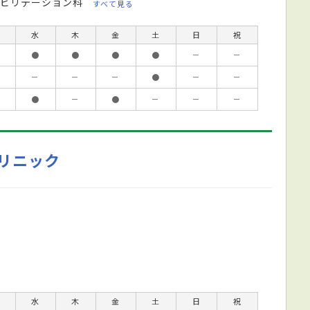
ビリテーション科
すべて見る
水
木
金
土
日
祝
●
●
●
●
－
－
－
－
－
●
－
－
●
－
●
－
－
－
リニック
水
木
金
土
日
祝