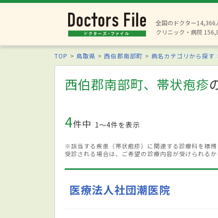
全国のドクター14,36
クリニック・病院 156,
TOP
鳥取県
西伯郡南部町
病名カテゴリから探す
西伯郡南部町、帯状疱疹
4
件中
1〜4件を表示
※該当する疾患（帯状疱疹）に関連する診療科を標榜
受診される場合は、ご希望の診療内容が受けられるか
医療法人社団潮医院