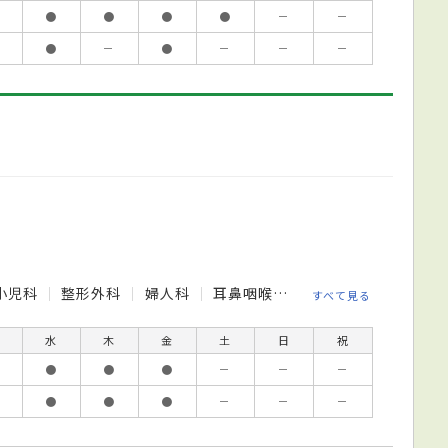
●
●
●
●
－
－
●
－
●
－
－
－
小児科
整形外科
婦人科
耳鼻咽喉科
リハビリテーショ
すべて見る
水
木
金
土
日
祝
●
●
●
－
－
－
●
●
●
－
－
－