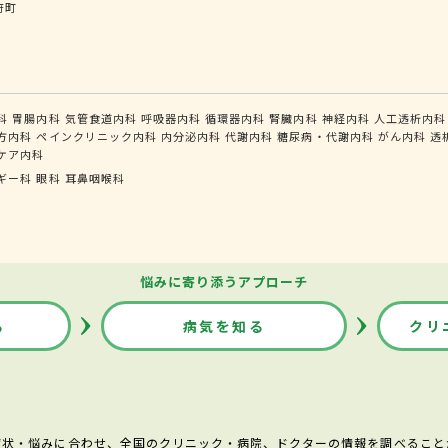
府町
科
胃腸内科
気管食道内科
呼吸器内科
循環器内科
腎臓内科
神経内科
人工透析内科
方内科
ペインクリニック内科
内分泌内科
代謝内科
糖尿病・代謝内科
がん内科
透
ケア内科
ギー科
眼科
耳鼻咽喉科
悩みに寄り添うアプローチ
る
病気を知る
クリ
症状・悩みに合わせ、全国のクリニック・病院、ドクターの情報を調べること