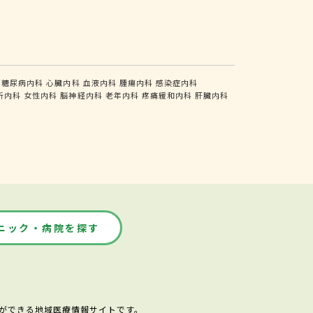
糖尿病内科
心臓内科
血液内科
腫瘍内科
感染症内科
析内科
女性内科
脳神経内科
老年内科
疼痛緩和内科
肝臓内科
ニック・病院を探す
ができる地域医療情報サイトです。