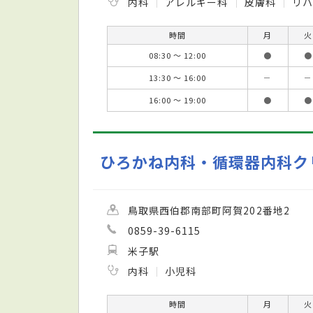
内科
アレルギー科
皮膚科
リハ
時間
月
火
08:30 ～ 12:00
●
●
13:30 ～ 16:00
－
－
16:00 ～ 19:00
●
●
ひろかね内科・循環器内科ク
鳥取県西伯郡南部町阿賀202番地2
0859-39-6115
米子駅
内科
小児科
時間
月
火