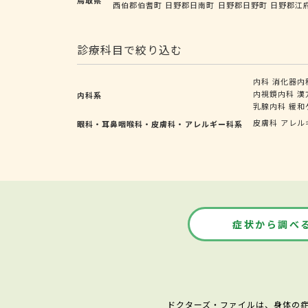
西伯郡伯耆町
日野郡日南町
日野郡日野町
日野郡江
診療科目で絞り込む
内科
消化器内
内視鏡内科
漢
内科系
乳腺内科
緩和
皮膚科
アレル
眼科・耳鼻咽喉科・皮膚科・アレルギー科系
症状から調べ
ドクターズ・ファイルは、身体の