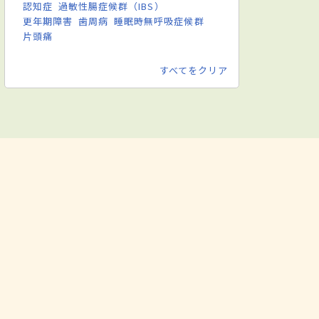
認知症
過敏性腸症候群（IBS）
更年期障害
歯周病
睡眠時無呼吸症候群
片頭痛
すべてをクリア