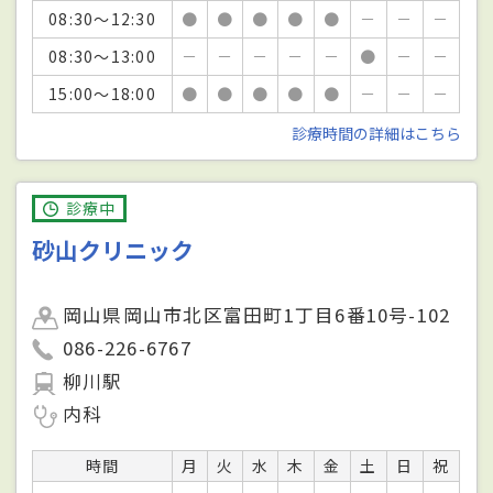
08:30～12:30
●
●
●
●
●
－
－
－
08:30～13:00
－
－
－
－
－
●
－
－
15:00～18:00
●
●
●
●
●
－
－
－
診療時間の詳細はこちら
診療中
砂山クリニック
岡山県岡山市北区富田町1丁目6番10号-102
086-226-6767
柳川駅
内科
時間
月
火
水
木
金
土
日
祝