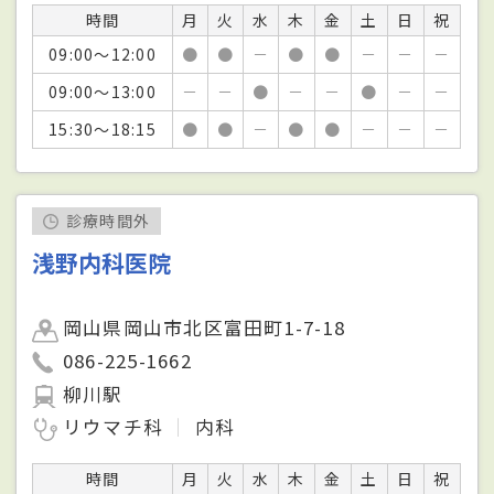
時間
月
火
水
木
金
土
日
祝
09:00～12:00
●
●
－
●
●
－
－
－
09:00～13:00
－
－
●
－
－
●
－
－
15:30～18:15
●
●
－
●
●
－
－
－
診療時間外
浅野内科医院
岡山県岡山市北区富田町1-7-18
086-225-1662
柳川駅
リウマチ科
内科
時間
月
火
水
木
金
土
日
祝