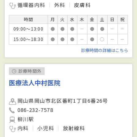
循環器内科
外科
皮膚科
時間
月
火
水
木
金
土
日
祝
09:00～13:00
●
●
●
－
●
●
－
－
15:00～18:30
●
●
●
－
●
○
－
－
診療時間の詳細はこちら
診療時間外
医療法人中村医院
岡山県岡山市北区番町1丁目6番26号
086-232-7578
柳川駅
内科
小児科
放射線科