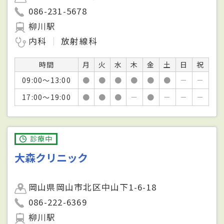
086-231-5678
柳川駅
内科
放射線科
時間
月
火
水
木
金
土
日
祝
09:00～13:00
●
●
●
●
●
●
－
－
17:00～19:00
●
●
●
－
●
－
－
－
診療中
大森クリニック
岡山県岡山市北区中山下1-6-18
086-222-6369
柳川駅