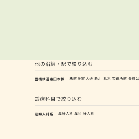
他の沿線・駅で絞り込む
駅前
駅前大通
新川
札木
市役所前
豊橋
豊橋鉄道東田本線
診療科目で絞り込む
産婦人科
産科
婦人科
産婦人科系