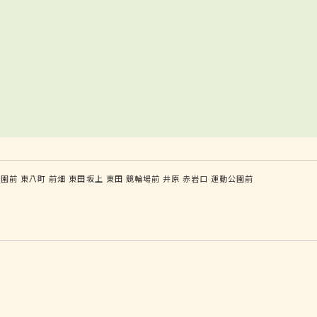
公園前
東八町
前畑
東田坂上
東田
競輪場前
井原
赤岩口
運動公園前