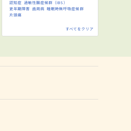
認知症
過敏性腸症候群（IBS）
更年期障害
歯周病
睡眠時無呼吸症候群
片頭痛
すべてをクリア