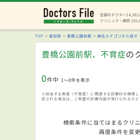
全国のドクター14,38
クリニック・病院 156,
TOP
愛知県
豊橋公園前駅
病名カテゴリから探す
豊橋公園前駅、不育症
の
0
件中
1〜0件を表示
※該当する疾患（不育症）に関連する診療科を標榜し
診される場合は、ご希望の診療内容が受けられるかど
検索条件に当てはまるクリ
再度条件を変