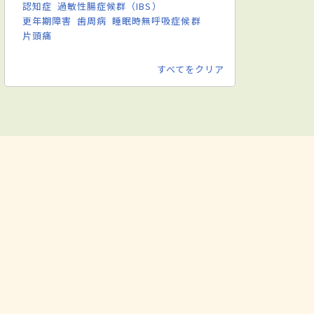
認知症
過敏性腸症候群（IBS）
更年期障害
歯周病
睡眠時無呼吸症候群
片頭痛
すべてをクリア