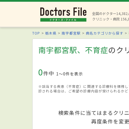
全国のドクター14,38
クリニック・病院 156,
TOP
栃木県
南宇都宮駅
病名カテゴリから探す
南宇都宮駅、不育症
のク
0
件中
1〜0件を表示
※該当する疾患（不育症）に関連する診療科を標榜し
診される場合は、ご希望の診療内容が受けられるかど
検索条件に当てはまるクリ
再度条件を変