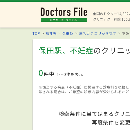
全国のドクター14,38
クリニック・病院 156,
TOP
福井県
保田駅
病名カテゴリから探す
不妊
保田駅、不妊症
のクリニ
0
件中
1〜0件を表示
※該当する疾患（不妊症）に関連する診療科を標榜し
診される場合は、ご希望の診療内容が受けられるかど
検索条件に当てはまるクリ
再度条件を変