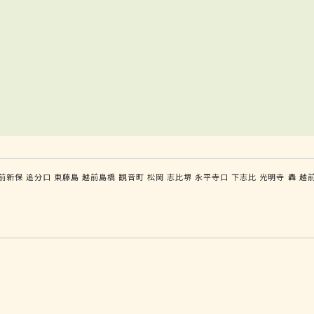
前新保
追分口
東藤島
越前島橋
観音町
松岡
志比堺
永平寺口
下志比
光明寺
轟
越