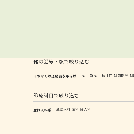
他の沿線・駅で絞り込む
福井
新福井
福井口
越前開発
越
えちぜん鉄道勝山永平寺線
診療科目で絞り込む
産婦人科
産科
婦人科
産婦人科系