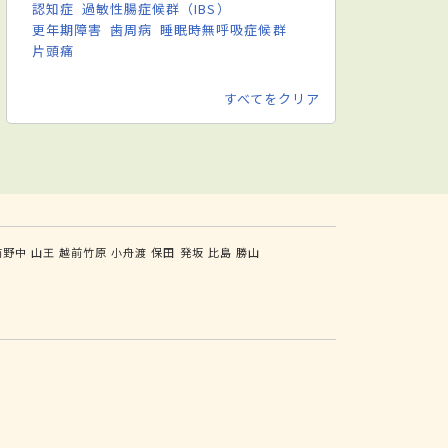
認知症
過敏性腸症候群（IBS）
更年期障害
歯周病
睡眠時無呼吸症候群
片頭痛
すべてをクリア
前野中
山王
越前竹原
小舟渡
保田
発坂
比島
勝山